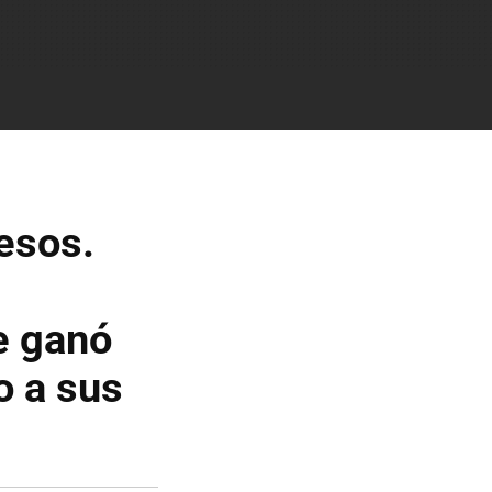
esos.
le ganó
o a sus