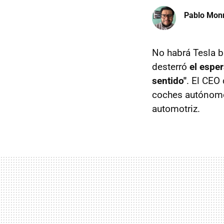
Pablo Mon
No habrá Tesla b
desterró
el espe
sentido"
. El CEO 
coches autónomos
automotriz.