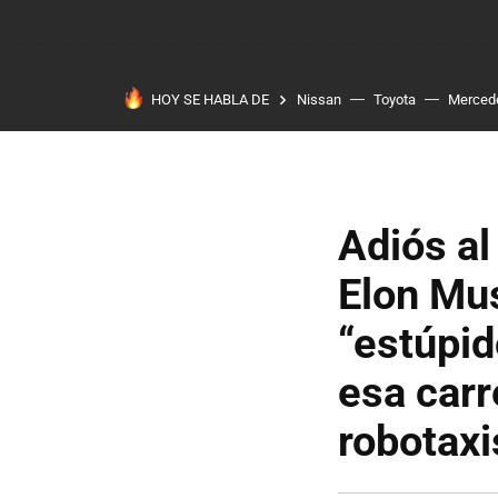
HOY SE HABLA DE
Nissan
Toyota
Merced
Adiós al
Elon Mus
“estúpid
esa carr
robotaxi