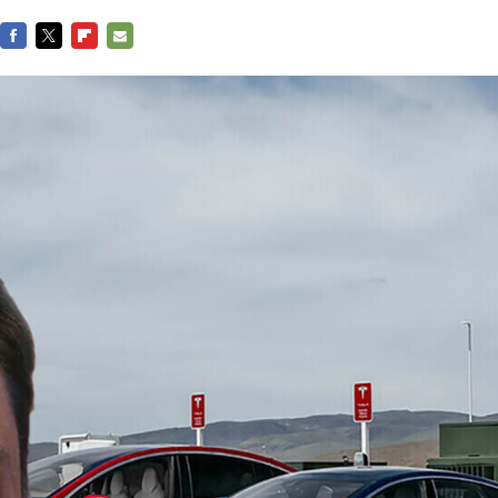
FACEBOOK
TWITTER
FLIPBOARD
E-
MAIL