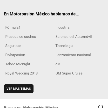
ter
ebo
ube
agra
boar
ok
ok
m
d
En Motorpasión México hablamos de...
Fórmula1
Industria
Pruebas de coches
Salones del Automóvil
Seguridad
Tecnología
Dolorpasion
Lanzamiento nacional
Tahoe Midnight
eMii
Royal Wedding 2018
GM Super Cruise
VER MÁS TEMAS