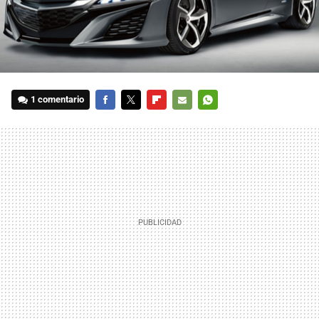
1 comentario
FACEBOOK
TWITTER
FLIPBOARD
E-
WHATSAPP
MAIL