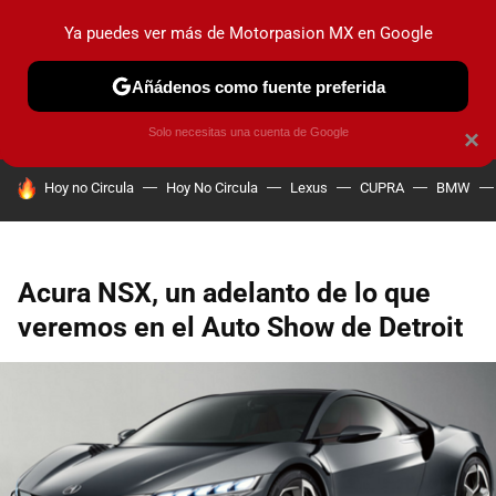
Ya puedes ver más de Motorpasion MX en Google
PRUEBAS
INDUSTRIA
HOY NO CIRCULA
LANZAMIEN
Añádenos como fuente preferida
Solo necesitas una cuenta de Google
×
HOY SE HABLA DE
Hoy no Circula
Hoy No Circula
Lexus
CUPRA
BMW
Acura NSX, un adelanto de lo que
veremos en el Auto Show de Detroit