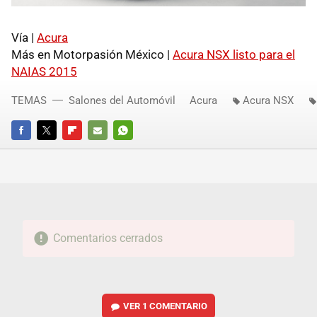
Vía |
Acura
Más en Motorpasión México |
Acura NSX listo para el
NAIAS 2015
TEMAS
Salones del Automóvil
Acura
Acura NSX
FACEBOOK
TWITTER
FLIPBOARD
E-
WHATSAPP
MAIL
Comentarios cerrados
VER
1 COMENTARIO