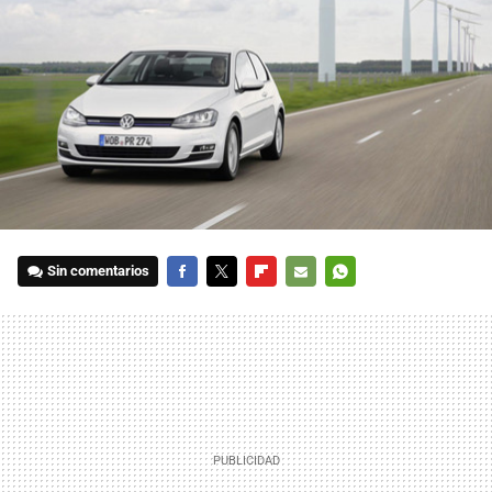
Sin comentarios
FACEBOOK
TWITTER
FLIPBOARD
E-
WHATSAPP
MAIL