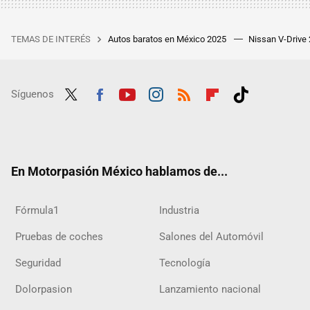
TEMAS DE INTERÉS
Autos baratos en México 2025
Nissan V-Drive
Síguenos
Twit
Fac
Yout
Inst
RSS
Flip
Tikt
ter
ebo
ube
agra
boar
ok
ok
m
d
En Motorpasión México hablamos de...
Fórmula1
Industria
Pruebas de coches
Salones del Automóvil
Seguridad
Tecnología
Dolorpasion
Lanzamiento nacional