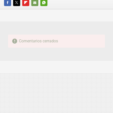
FACEBOOK
TWITTER
FLIPBOARD
E-
WHATSAPP
MAIL
Comentarios cerrados