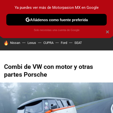
Ya puedes ver más de Motorpasion MX en Google
PRUEBAS
INDUSTRIA
HOY NO CIRCULA
LANZAMIEN
Añádenos como fuente preferida
Solo necesitas una cuenta de Google
×
HOY SE HABLA DE
Nissan
Lexus
CUPRA
Ford
SEAT
Combi de VW con motor y otras
partes Porsche