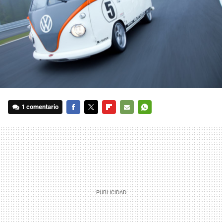
1 comentario
FACEBOOK
TWITTER
FLIPBOARD
E-
WHATSAPP
MAIL