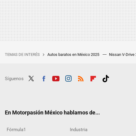
TEMAS DE INTERÉS
Autos baratos en México 2025
Nissan V-Drive
Síguenos
Twit
Fac
Yout
Inst
RSS
Flip
Tikt
ter
ebo
ube
agra
boar
ok
ok
m
d
En Motorpasión México hablamos de...
Fórmula1
Industria