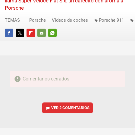
llama Super Veloce Flat Six: un cafecito con aroma a
Porsche
TEMAS
Porsche
Vídeos de coches
Porsche 911
FACEBOOK
TWITTER
FLIPBOARD
E-
WHATSAPP
MAIL
Comentarios cerrados
VER
2 COMENTARIOS