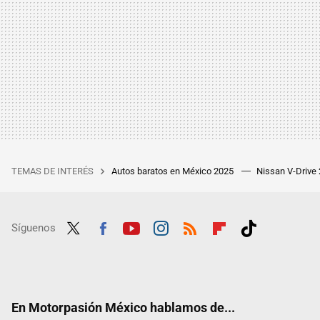
TEMAS DE INTERÉS
Autos baratos en México 2025
Nissan V-Drive
Síguenos
Twit
Fac
Yout
Inst
RSS
Flip
Tikt
ter
ebo
ube
agra
boar
ok
ok
m
d
En Motorpasión México hablamos de...