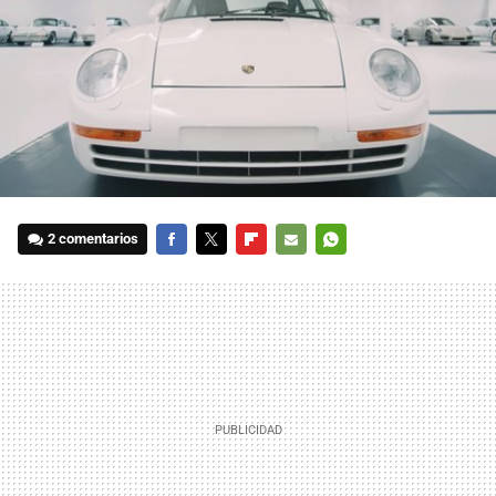
2 comentarios
FACEBOOK
TWITTER
FLIPBOARD
E-
WHATSAPP
MAIL