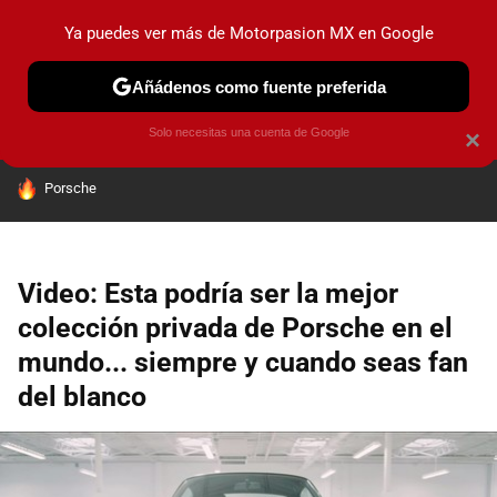
Ya puedes ver más de Motorpasion MX en Google
PRUEBAS
INDUSTRIA
HOY NO CIRCULA
LANZAMIEN
Añádenos como fuente preferida
Solo necesitas una cuenta de Google
×
HOY SE HABLA DE
Porsche
Video: Esta podría ser la mejor
colección privada de Porsche en el
mundo... siempre y cuando seas fan
del blanco