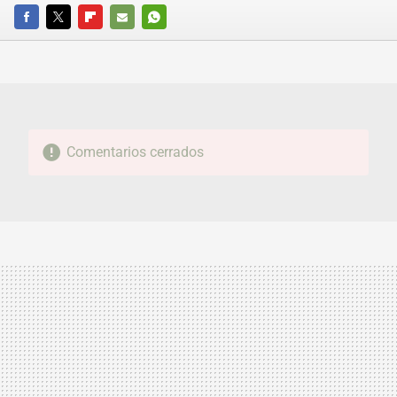
FACEBOOK
TWITTER
FLIPBOARD
E-
WHATSAPP
MAIL
Comentarios cerrados