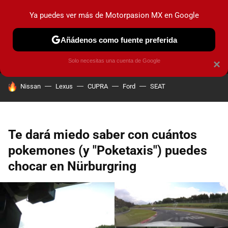
Ya puedes ver más de Motorpasion MX en Google
MENÚ
NUEVO
Añádenos como fuente preferida
PRUEBAS
INDUSTRIA
HOY NO CIRCULA
LANZAMIEN
Solo necesitas una cuenta de Google
×
HOY SE HABLA DE
Nissan
Lexus
CUPRA
Ford
SEAT
Te dará miedo saber con cuántos
pokemones (y "Poketaxis") puedes
chocar en Nürburgring