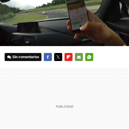
Sin comentarios
FACEBOOK
TWITTER
FLIPBOARD
E-
WHATSAPP
MAIL