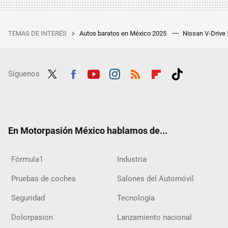
TEMAS DE INTERÉS
Autos baratos en México 2025
Nissan V-Drive
Síguenos
Twit
Fac
Yout
Inst
RSS
Flip
Tikt
ter
ebo
ube
agra
boar
ok
ok
m
d
En Motorpasión México hablamos de...
Fórmula1
Industria
Pruebas de coches
Salones del Automóvil
Seguridad
Tecnología
Dolorpasion
Lanzamiento nacional