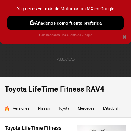
Ya puedes ver más de Motorpasion MX en Google
PRUEBAS
INDUSTRIA
HOY NO CIRCULA
LANZAMIEN
Añádenos como fuente preferida
Solo necesitas una cuenta de Google
×
Toyota LifeTime Fitness RAV4
HOY SE HABLA DE
Versiones
Nissan
Toyota
Mercedes
Mitsubishi
Toyota LifeTime Fitness