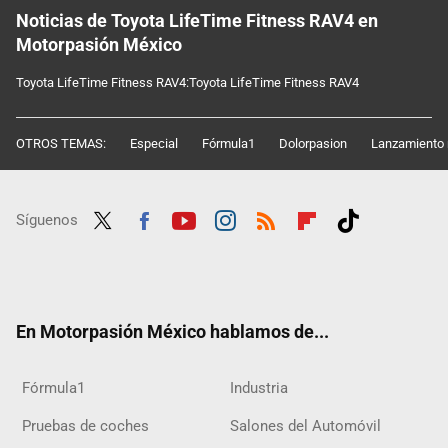
Noticias de Toyota LifeTime Fitness RAV4 en
Motorpasión México
Toyota LifeTime Fitness RAV4:Toyota LifeTime Fitness RAV4
OTROS TEMAS:
Especial
Fórmula1
Dolorpasion
Lanzamiento 
Síguenos
Twit
Fac
Yout
Inst
RSS
Flip
Tikt
ter
ebo
ube
agra
boar
ok
ok
m
d
En Motorpasión México hablamos de...
Fórmula1
Industria
Pruebas de coches
Salones del Automóvil