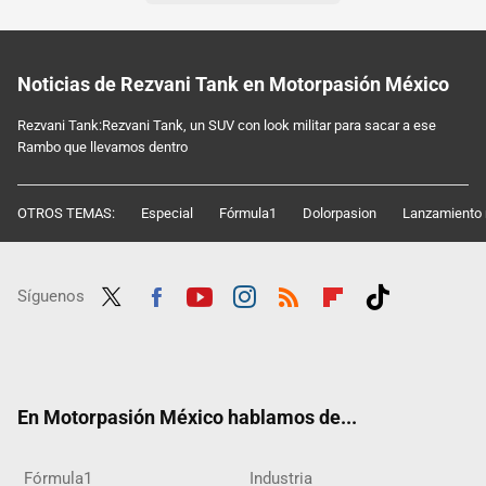
Noticias de Rezvani Tank en Motorpasión México
Rezvani Tank:Rezvani Tank, un SUV con look militar para sacar a ese
Rambo que llevamos dentro
OTROS TEMAS:
Especial
Fórmula1
Dolorpasion
Lanzamiento 
Síguenos
Twit
Fac
Yout
Inst
RSS
Flip
Tikt
ter
ebo
ube
agra
boar
ok
ok
m
d
En Motorpasión México hablamos de...
Fórmula1
Industria