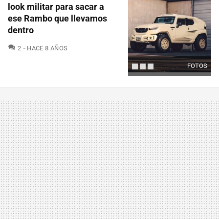
look militar para sacar a
ese Rambo que llevamos
dentro
COMENTARIOS
2
HACE 8 AÑOS
FOTOS