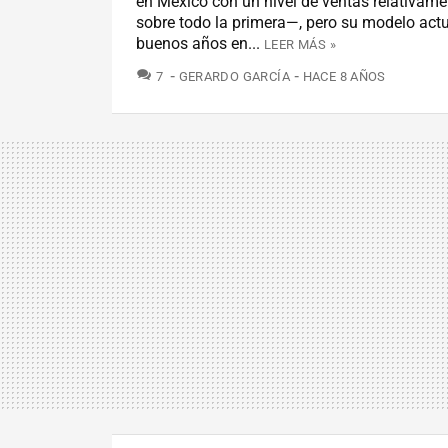
en México con un nivel de ventas relativam
sobre todo la primera—, pero su modelo act
buenos años en...
LEER MÁS »
COMENTARIOS
7
GERARDO GARCÍA
HACE 8 AÑOS