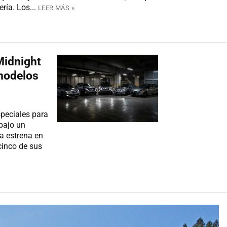
ría. Los...
LEER MÁS »
Midnight
modelos
peciales para
bajo un
a estrena en
cinco de sus