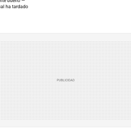
ente bueno —
ual ha tardado