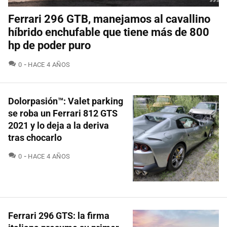
Ferrari 296 GTB, manejamos al cavallino
híbrido enchufable que tiene más de 800
hp de poder puro
COMENTARIOS
0
HACE 4 AÑOS
Dolorpasión™: Valet parking
se roba un Ferrari 812 GTS
2021 y lo deja a la deriva
tras chocarlo
COMENTARIOS
0
HACE 4 AÑOS
Ferrari 296 GTS: la firma