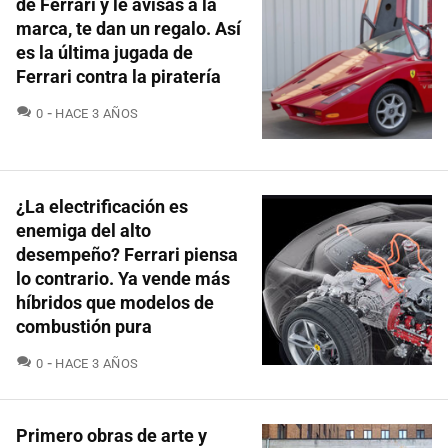
de Ferrari y le avisas a la
marca, te dan un regalo. Así
es la última jugada de
Ferrari contra la piratería
COMENTARIOS
0
HACE 3 AÑOS
¿La electrificación es
enemiga del alto
desempeño? Ferrari piensa
lo contrario. Ya vende más
híbridos que modelos de
combustión pura
COMENTARIOS
0
HACE 3 AÑOS
Primero obras de arte y