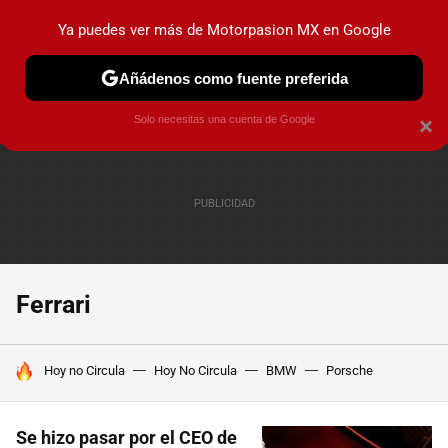
Ya puedes ver más de Motorpasion MX en Google
PRUEBAS
INDUSTRIA
HOY NO CIRCULA
LANZAMIEN
Añádenos como fuente preferida
Solo necesitas una cuenta de Google
×
Ferrari
HOY SE HABLA DE
Hoy no Circula
Hoy No Circula
BMW
Porsche
Se hizo pasar por el CEO de