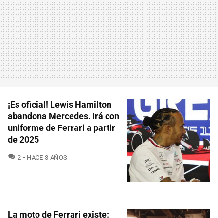
¡Es oficial! Lewis Hamilton
abandona Mercedes. Irá con
uniforme de Ferrari a partir
de 2025
COMENTARIOS
2
HACE 3 AÑOS
La moto de Ferrari existe: