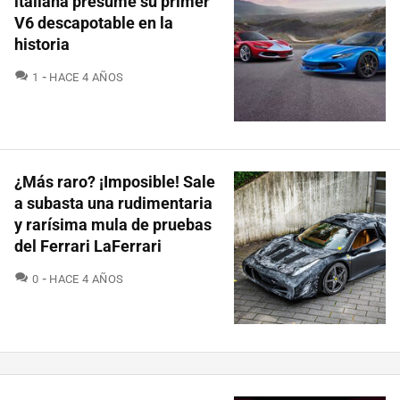
italiana presume su primer
V6 descapotable en la
historia
COMENTARIOS
1
HACE 4 AÑOS
¿Más raro? ¡Imposible! Sale
a subasta una rudimentaria
y rarísima mula de pruebas
del Ferrari LaFerrari
COMENTARIOS
0
HACE 4 AÑOS