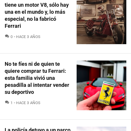
tiene un motor V8, sólo hay
una en el mundo y, lo más
especial, no la fabricó
Ferrari
COMENTARIOS
0
HACE 3 AÑOS
No te fíes ni de quien te
quiere comprar tu Ferrari:
esta familia vivió una
pesadilla al intentar vender
su deportivo
COMENTARIOS
1
HACE 3 AÑOS
La policía detuvo a un narco