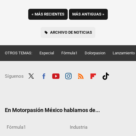
«
MÁS RECIENTES
MÁS ANTIGUAS
»
ARCHIVO DE NOTICIAS
OTROS TEMAS:
Especial
Fórmula1
Dolorpasion
Lanzamiento 
Síguenos
Twit
Fac
Yout
Inst
RSS
Flip
Tikt
ter
ebo
ube
agra
boar
ok
ok
m
d
En Motorpasión México hablamos de...
Fórmula1
Industria