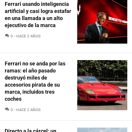
Ferrari usando inteligencia
artificial y casi logra estafar
en una llamada a un alto
ejecutivo de la marca
COMENTARIOS
0
HACE 2 AÑOS
Ferrari no se anda por las
ramas: el año pasado
destruyó miles de
accesorios pirata de su
marca, incluidos tres
coches
COMENTARIOS
0
HACE 2 AÑOS
Directo a la cárcel: un