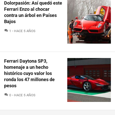
Dolorpasión: Así quedó este
Ferrari Enzo al chocar
contra un árbol en Países
Bajos
COMENTARIOS
1
HACE 5 AÑOS
Ferrari Daytona SP3,
homenaje a un hecho
histórico cuyo valor los
ronda los 47 millones de
pesos
COMENTARIOS
0
HACE 5 AÑOS