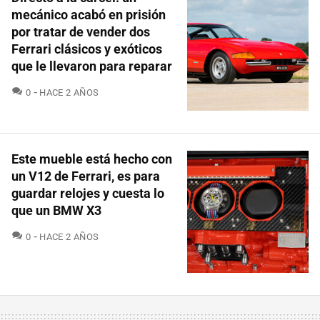
mecánico acabó en prisión
por tratar de vender dos
Ferrari clásicos y exóticos
que le llevaron para reparar
COMENTARIOS
0
HACE 2 AÑOS
Este mueble está hecho con
un V12 de Ferrari, es para
guardar relojes y cuesta lo
que un BMW X3
COMENTARIOS
0
HACE 2 AÑOS