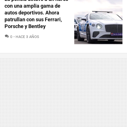
con una amplia gama de
autos deportivos. Ahora
patrullan con sus Ferrari,
Porsche y Bentley
COMENTARIOS
0
HACE 3 AÑOS