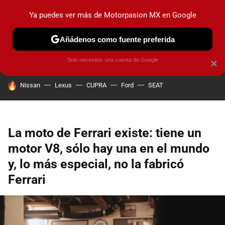
Ya puedes ver más de Motorpasion MX en Google
PRUEBAS
INDUSTRIA
HOY NO CIRCULA
LANZAMIEN
Añádenos como fuente preferida
Solo necesitas una cuenta de Google
×
HOY SE HABLA DE
Nissan
Lexus
CUPRA
Ford
SEAT
La moto de Ferrari existe: tiene un
motor V8, sólo hay una en el mundo
y, lo más especial, no la fabricó
Ferrari