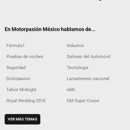
Twit
Fac
Yout
Inst
RSS
Flip
Tikt
ter
ebo
ube
agra
boar
ok
ok
m
d
En Motorpasión México hablamos de...
Fórmula1
Industria
Pruebas de coches
Salones del Automóvil
Seguridad
Tecnología
Dolorpasion
Lanzamiento nacional
Tahoe Midnight
eMii
Royal Wedding 2018
GM Super Cruise
VER MÁS TEMAS