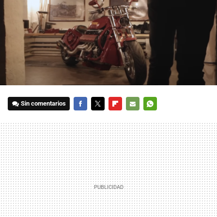
Sin comentarios
FACEBOOK
TWITTER
FLIPBOARD
E-
WHATSAPP
MAIL