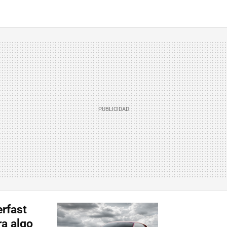
erfast
ra algo