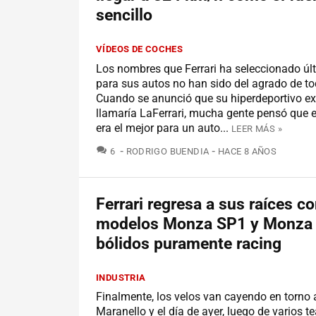
sencillo
VÍDEOS DE COCHES
Los nombres que Ferrari ha seleccionado ú
para sus autos no han sido del agrado de t
Cuando se anunció que su hiperdeportivo ex
llamaría LaFerrari, mucha gente pensó que 
era el mejor para un auto...
LEER MÁS »
COMENTARIOS
6
RODRIGO BUENDIA
HACE 8 AÑOS
Ferrari regresa a sus raíces co
modelos Monza SP1 y Monza 
bólidos puramente racing
INDUSTRIA
Finalmente, los velos van cayendo en torno a
Maranello y el día de ayer, luego de varios t