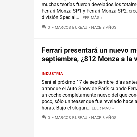
muchas teorías fueron develados los total
Ferrari Monza SP1 y Ferrari Monza SP2, cre
división Special...
LEER MÁS »
COMENTARIOS
0
MARCOS BUREAU
HACE 8 AÑOS
Ferrari presentará un nuevo m
septiembre, ¿812 Monza a la v
INDUSTRIA
Será el próximo 17 de septiembre, días ante
arranque el Auto Show de París cuando Ferra
un coche completamente nuevo del que c
poco, sólo un teaser que fue revelado hace 
horas. Bajo el slogan...
LEER MÁS »
COMENTARIOS
0
MARCOS BUREAU
HACE 8 AÑOS