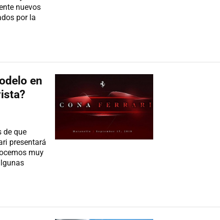
mente nuevos
ados por la
odelo en
ista?
s de que
ri presentará
onocemos muy
algunas