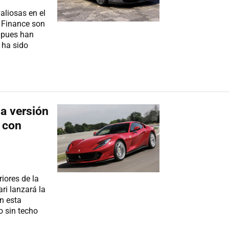
aliosas en el
 Finance son
, pues han
 ha sido
la versión
, con
iores de la
ri lanzará la
en esta
o sin techo