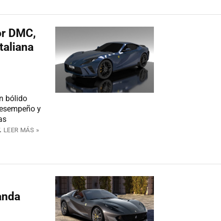
por DMC,
taliana
n bólido
 desempeño y
as
.
LEER MÁS »
anda