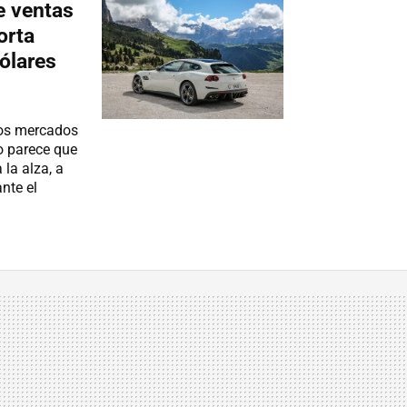
de ventas
orta
ólares
los mercados
o parece que
 la alza, a
nte el