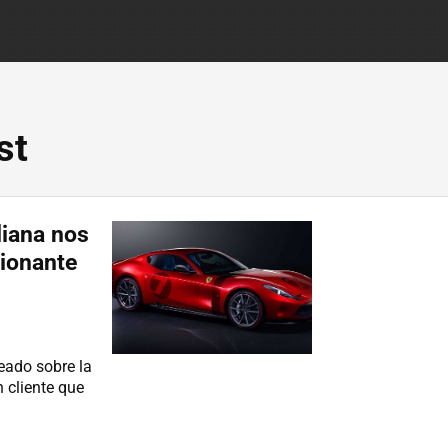
st
liana nos
ionante
eado sobre la
 cliente que