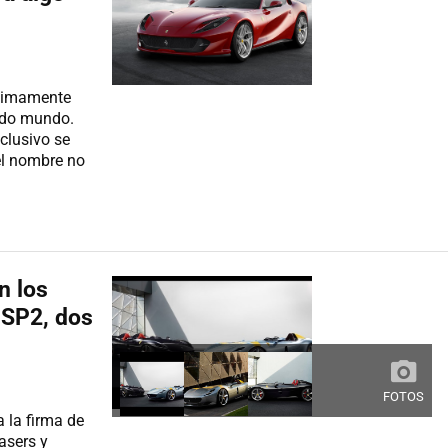
ltimamente
odo mundo.
clusivo se
el nombre no
n los
SP2, dos
FOTOS
 la firma de
easers y