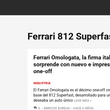
Ferrari 812 Superfa
Ferrari Omologata, la firma ita
sorprende con nuevo e impres
one-off
INDUSTRIA
El Ferrari Omologata es el décimo one-off cr
base del 812 Superfast, desarrollado para un
deseaba un auto único
LEER MÁS »
COMENTARIOS
0
MARCOS BUREAU
HACE 6 AÑOS