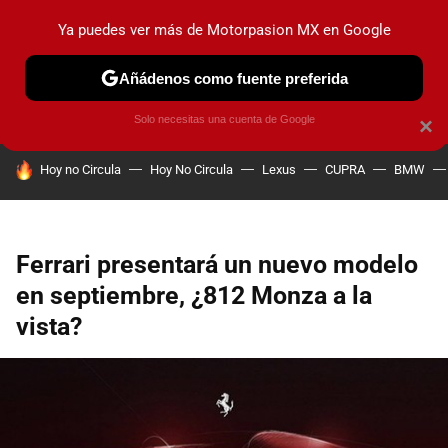
Ya puedes ver más de Motorpasion MX en Google
PRUEBAS
INDUSTRIA
HOY NO CIRCULA
LANZAMIEN
Añádenos como fuente preferida
Solo necesitas una cuenta de Google
×
HOY SE HABLA DE
Hoy no Circula
Hoy No Circula
Lexus
CUPRA
BMW
Ferrari presentará un nuevo modelo
en septiembre, ¿812 Monza a la
vista?