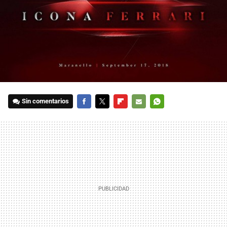
Sin comentarios
FACEBOOK
TWITTER
FLIPBOARD
E-
WHATSAPP
MAIL