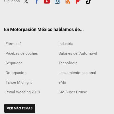
Síguenos
Twit
Fac
Yout
Inst
RSS
Flip
Tikt
ter
ebo
ube
agra
boar
ok
ok
m
d
En Motorpasión México hablamos de...
Fórmula1
Industria
Pruebas de coches
Salones del Automóvil
Seguridad
Tecnología
Dolorpasion
Lanzamiento nacional
Tahoe Midnight
eMii
Royal Wedding 2018
GM Super Cruise
VER MÁS TEMAS