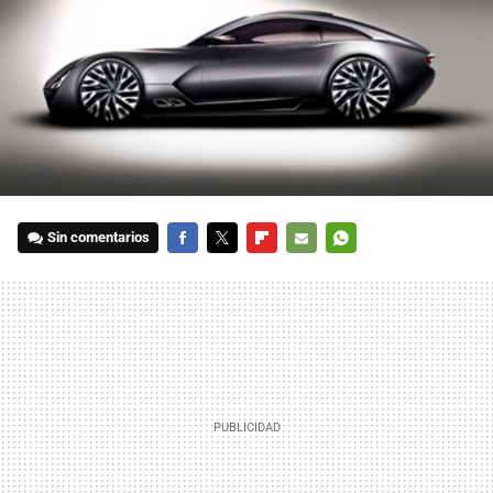
Sin comentarios
FACEBOOK
TWITTER
FLIPBOARD
E-
WHATSAPP
MAIL