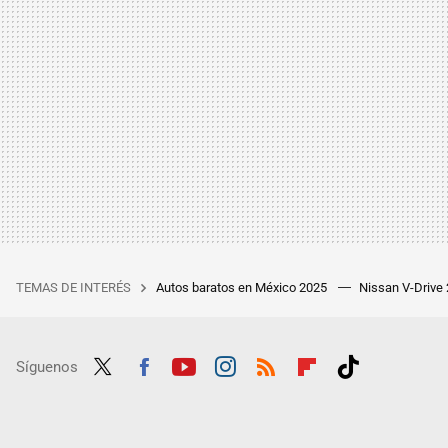
TEMAS DE INTERÉS
Autos baratos en México 2025
Nissan V-Drive
Síguenos
Twit
Fac
Yout
Inst
RSS
Flip
Tikt
ter
ebo
ube
agra
boar
ok