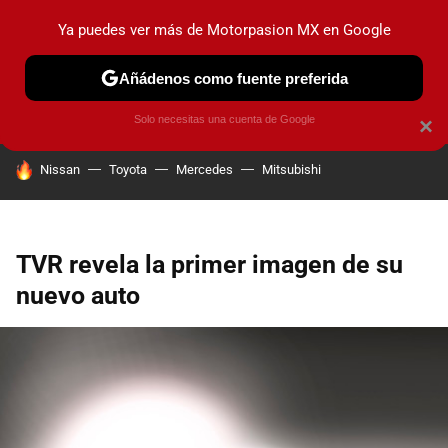
Ya puedes ver más de Motorpasion MX en Google
PRUEBAS
INDUSTRIA
HOY NO CIRCULA
LANZAMIEN
Añádenos como fuente preferida
Solo necesitas una cuenta de Google
×
HOY SE HABLA DE
Nissan
Toyota
Mercedes
Mitsubishi
TVR revela la primer imagen de su
nuevo auto