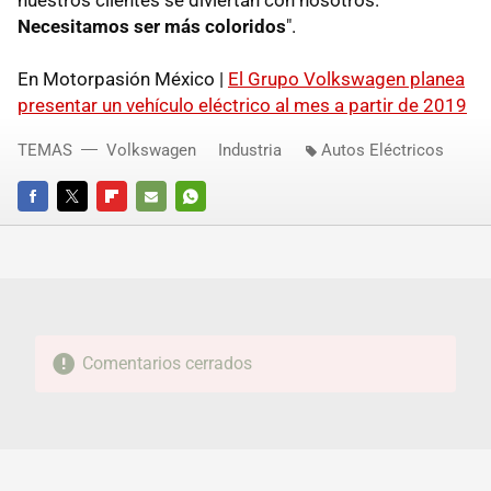
nuestros clientes se diviertan con nosotros.
Necesitamos ser más coloridos
".
En Motorpasión México |
El Grupo Volkswagen planea
presentar un vehículo eléctrico al mes a partir de 2019
TEMAS
Volkswagen
Industria
Autos Eléctricos
FACEBOOK
TWITTER
FLIPBOARD
E-
WHATSAPP
MAIL
Comentarios cerrados