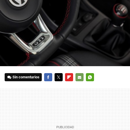
Sin comentarios
FACEBOOK
TWITTER
FLIPBOARD
E-
WHATSAPP
MAIL