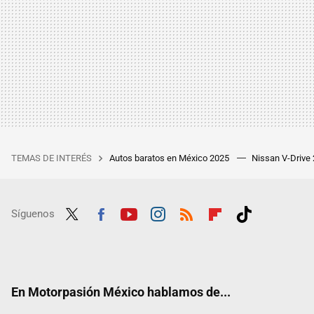
TEMAS DE INTERÉS
Autos baratos en México 2025
Nissan V-Drive
Síguenos
Twit
Fac
Yout
Inst
RSS
Flip
Tikt
ter
ebo
ube
agra
boar
ok
ok
m
d
En Motorpasión México hablamos de...