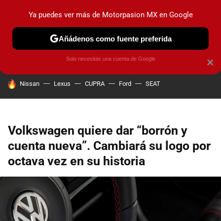
Ya puedes ver más de Motorpasion MX en Google
PRUEBAS
INDUSTRIA
HOY NO CIRCULA
LANZAMIEN
Añádenos como fuente preferida
Solo necesitas una cuenta de Google
×
HOY SE HABLA DE
Nissan
Lexus
CUPRA
Ford
SEAT
Volkswagen quiere dar “borrón y
cuenta nueva”. Cambiará su logo por
octava vez en su historia