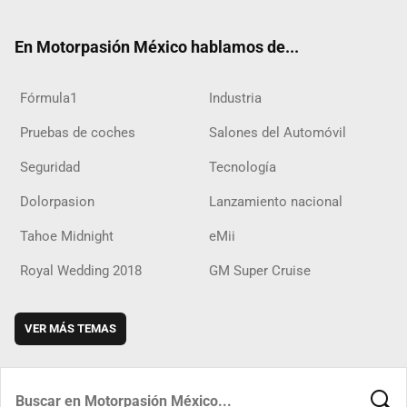
ter
ebo
ube
agra
boar
ok
ok
m
d
En Motorpasión México hablamos de...
Fórmula1
Industria
Pruebas de coches
Salones del Automóvil
Seguridad
Tecnología
Dolorpasion
Lanzamiento nacional
Tahoe Midnight
eMii
Royal Wedding 2018
GM Super Cruise
VER MÁS TEMAS