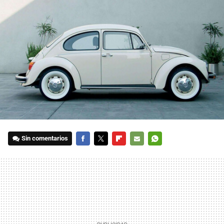
Sin comentarios
FACEBOOK
TWITTER
FLIPBOARD
E-
WHATSAPP
MAIL