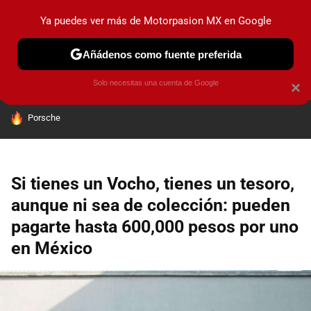
Ya puedes ver más de Motorpasion MX en Google
PRUEBAS
INDUSTRIA
HOY NO CIRCULA
LANZAMIEN
Añádenos como fuente preferida
Solo necesitas una cuenta de Google
×
HOY SE HABLA DE
Porsche
Si tienes un Vocho, tienes un tesoro,
aunque ni sea de colección: pueden
pagarte hasta 600,000 pesos por uno
en México