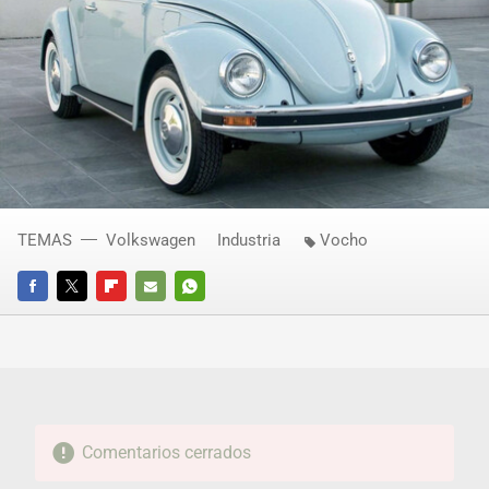
TEMAS
Volkswagen
Industria
Vocho
FACEBOOK
TWITTER
FLIPBOARD
E-
WHATSAPP
MAIL
Comentarios cerrados