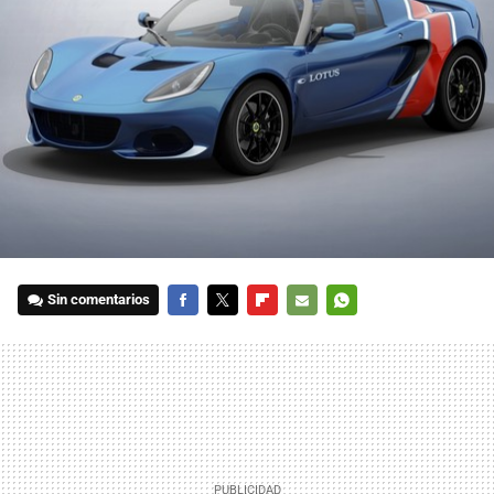
Sin comentarios
FACEBOOK
TWITTER
FLIPBOARD
E-
WHATSAPP
MAIL