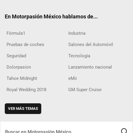
ter
ebo
ube
agra
boar
ok
ok
m
d
En Motorpasión México hablamos de...
Fórmula1
Industria
Pruebas de coches
Salones del Automóvil
Seguridad
Tecnología
Dolorpasion
Lanzamiento nacional
Tahoe Midnight
eMii
Royal Wedding 2018
GM Super Cruise
VER MÁS TEMAS