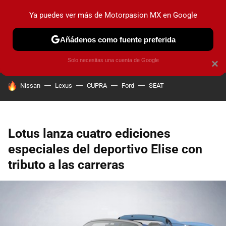
Ya puedes ver más de Motorpasion MX en Google
PRUEBAS
INDUSTRIA
HOY NO CIRCULA
LANZAMIEN
Añádenos como fuente preferida
Solo necesitas una cuenta de Google
×
HOY SE HABLA DE
Nissan
Lexus
CUPRA
Ford
SEAT
Lotus lanza cuatro ediciones
especiales del deportivo Elise con
tributo a las carreras