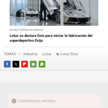
EN MOTORPASIÓN MÉXICO
Lotus se declara listo para iniciar la fabricación del
superdeportivo Evija
TEMAS
Industria
Lotus
Lotus Elise
FACEBOOK
TWITTER
FLIPBOARD
E-
WHATSAPP
MAIL
Comentarios cerrados