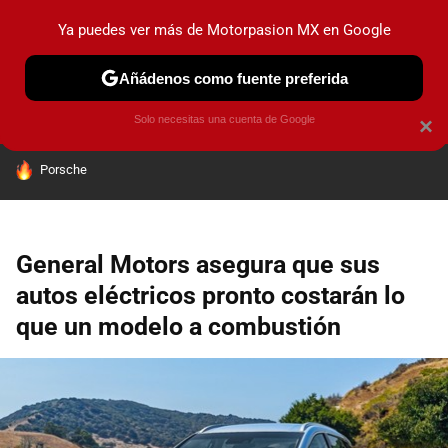
Ya puedes ver más de Motorpasion MX en Google
PRUEBAS
INDUSTRIA
HOY NO CIRCULA
LANZAMIEN
Añádenos como fuente preferida
Solo necesitas una cuenta de Google
×
HOY SE HABLA DE
Porsche
General Motors asegura que sus
autos eléctricos pronto costarán lo
que un modelo a combustión