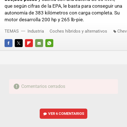
que según cifras de la EPA, le basta para conseguir una
autonomía de 383 kilómetros con carga completa. Su
motor desarrolla 200 hp y 265 lb-pie.
TEMAS
Industria
Coches híbridos y alternativos
Chevr
FACEBOOK
TWITTER
FLIPBOARD
E-
WHATSAPP
MAIL
Comentarios cerrados
VER
6 COMENTARIOS