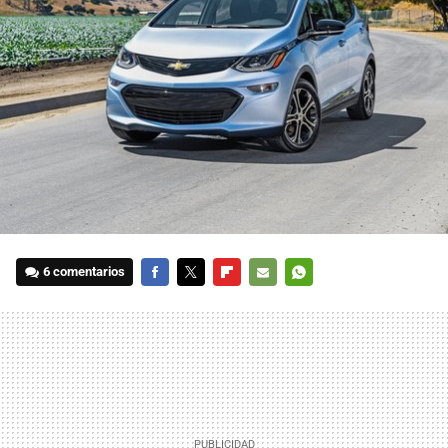
6 comentarios
FACEBOOK
TWITTER
FLIPBOARD
E-
WHATSAPP
MAIL