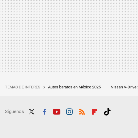
TEMAS DE INTERÉS
Autos baratos en México 2025
Nissan V-Drive
Síguenos
Twit
Fac
Yout
Inst
RSS
Flip
Tikt
ter
ebo
ube
agra
boar
ok