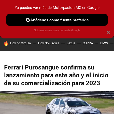
Ya puedes ver más de Motorpasion MX en Google
MENÚ
NUEVO
Añádenos como fuente preferida
PRUEBAS
INDUSTRIA
HOY NO CIRCULA
LANZAMIEN
Solo necesitas una cuenta de Google
×
HOY SE HABLA DE
Hoy no Circula
Hoy No Circula
Lexus
CUPRA
BMW
Ferrari Purosangue confirma su
lanzamiento para este año y el inicio
de su comercialización para 2023