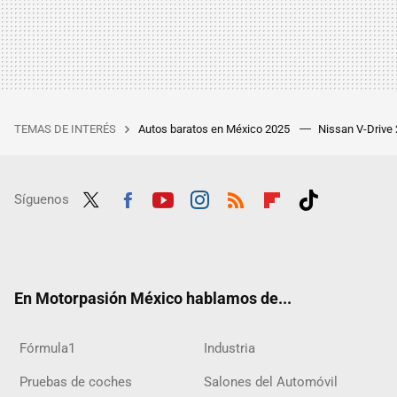
TEMAS DE INTERÉS
Autos baratos en México 2025
Nissan V-Drive
Síguenos
Twit
Fac
Yout
Inst
RSS
Flip
Tikt
ter
ebo
ube
agra
boar
ok
ok
m
d
En Motorpasión México hablamos de...
Fórmula1
Industria
Pruebas de coches
Salones del Automóvil