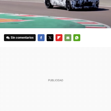
Sin comentarios
FACEBOOK
TWITTER
FLIPBOARD
E-
WHATSAPP
MAIL