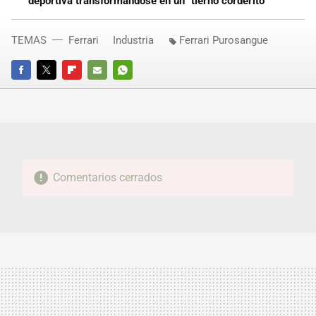
deportiva transformándose en un "tierno corderito"
TEMAS
Ferrari
Industria
Ferrari Purosangue
FACEBOOK
TWITTER
FLIPBOARD
E-
WHATSAPP
MAIL
Comentarios cerrados