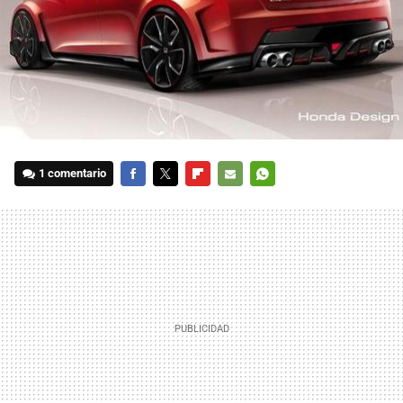
1 comentario
FACEBOOK
TWITTER
FLIPBOARD
E-
WHATSAPP
MAIL