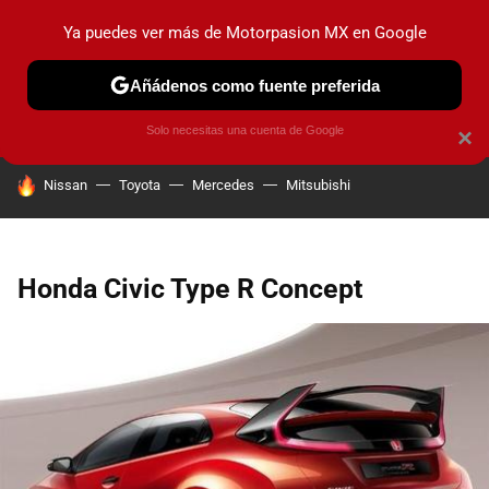
Ya puedes ver más de Motorpasion MX en Google
PRUEBAS
INDUSTRIA
HOY NO CIRCULA
LANZAMIEN
Añádenos como fuente preferida
Solo necesitas una cuenta de Google
×
HOY SE HABLA DE
Nissan
Toyota
Mercedes
Mitsubishi
Honda Civic Type R Concept