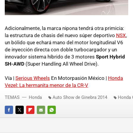
Adicionalmente, la marca nipona tendrá otra primicia:
la estructura de chasis del nuevo súper deportivo
NSX
,
un bólido que echará mano del motor longitudinal V6
de inyección directa con doble turbocargador y un
innovador sistema híbrido de 3 motores
Sport Hybrid
SH-AWD
(Super Handling All Wheel Drive).
Vía |
Serious Wheels
En Motorpasión México |
Honda
Vezel: La hermanita menor de la CR-V
TEMAS
Honda
Auto Show de Ginebra 2014
Honda C
FACEBOOK
TWITTER
FLIPBOARD
E-
WHATSAPP
MAIL