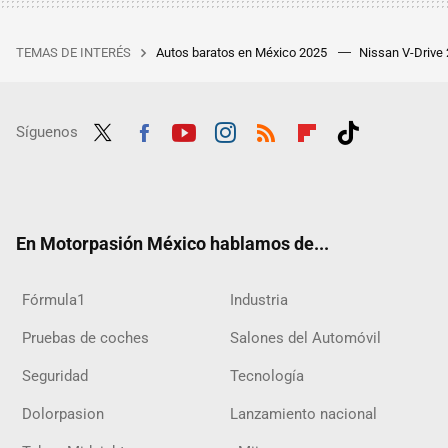
TEMAS DE INTERÉS
Autos baratos en México 2025
Nissan V-Drive
Síguenos
Twit
Fac
Yout
Inst
RSS
Flip
Tikt
ter
ebo
ube
agra
boar
ok
ok
m
d
En Motorpasión México hablamos de...
Fórmula1
Industria
Pruebas de coches
Salones del Automóvil
Seguridad
Tecnología
Dolorpasion
Lanzamiento nacional