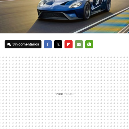
Sin comentarios
FACEBOOK
TWITTER
FLIPBOARD
E-
WHATSAPP
MAIL