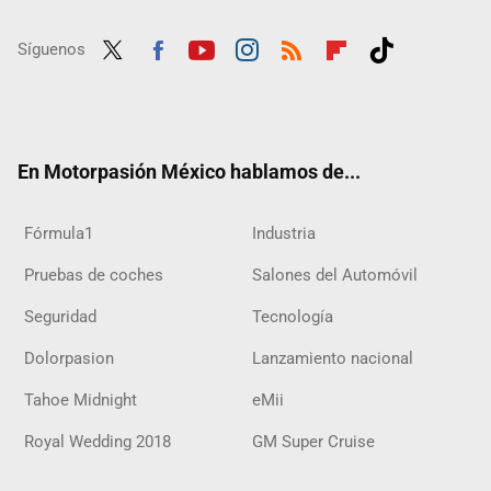
Síguenos
Twit
Fac
Yout
Inst
RSS
Flip
Tikt
ter
ebo
ube
agra
boar
ok
ok
m
d
En Motorpasión México hablamos de...
Fórmula1
Industria
Pruebas de coches
Salones del Automóvil
Seguridad
Tecnología
Dolorpasion
Lanzamiento nacional
Tahoe Midnight
eMii
Royal Wedding 2018
GM Super Cruise