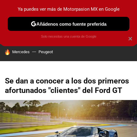
Ya puedes ver más de Motorpasion MX en Google
PRUEBAS
INDUSTRIA
HOY NO CIRCULA
LANZAMIEN
Añádenos como fuente preferida
Solo necesitas una cuenta de Google
×
HOY SE HABLA DE
Mercedes
Peugeot
Se dan a conocer a los dos primeros
afortunados "clientes" del Ford GT