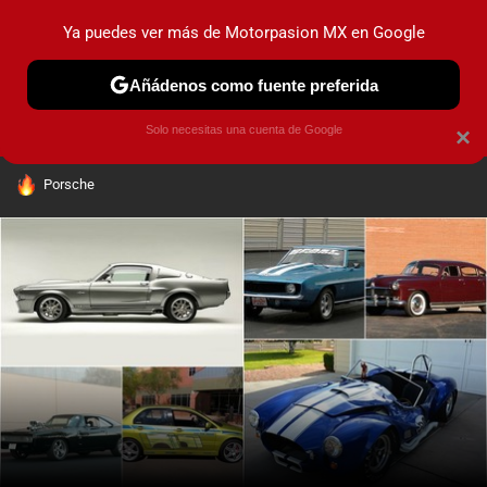
Ya puedes ver más de Motorpasion MX en Google
PRUEBAS
INDUSTRIA
HOY NO CIRCULA
LANZAMIEN
Añádenos como fuente preferida
Solo necesitas una cuenta de Google
×
HOY SE HABLA DE
Porsche