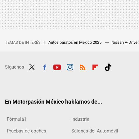
TEMAS DE INTERÉS
Autos baratos en México 2025
Nissan V-Drive
Síguenos
Twit
Fac
Yout
Inst
RSS
Flip
Tikt
ter
ebo
ube
agra
boar
ok
ok
m
d
En Motorpasión México hablamos de...
Fórmula1
Industria
Pruebas de coches
Salones del Automóvil