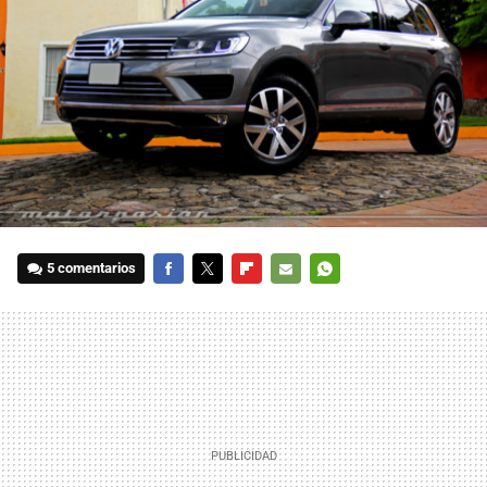
5 comentarios
FACEBOOK
TWITTER
FLIPBOARD
E-
WHATSAPP
MAIL