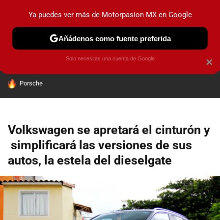
Ya puedes ver más de Motorpasion MX en Google
PRUEBAS
INDUSTRIA
HOY NO CIRCULA
LANZAMIEN
Añádenos como fuente preferida
Solo necesitas una cuenta de Google
×
HOY SE HABLA DE
Porsche
Volkswagen se apretará el cinturón y
simplificará las versiones de sus
autos, la estela del dieselgate