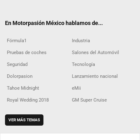
ter
ebo
ube
agra
boar
ok
ok
m
d
En Motorpasión México hablamos de...
Fórmula1
Industria
Pruebas de coches
Salones del Automóvil
Seguridad
Tecnología
Dolorpasion
Lanzamiento nacional
Tahoe Midnight
eMii
Royal Wedding 2018
GM Super Cruise
VER MÁS TEMAS