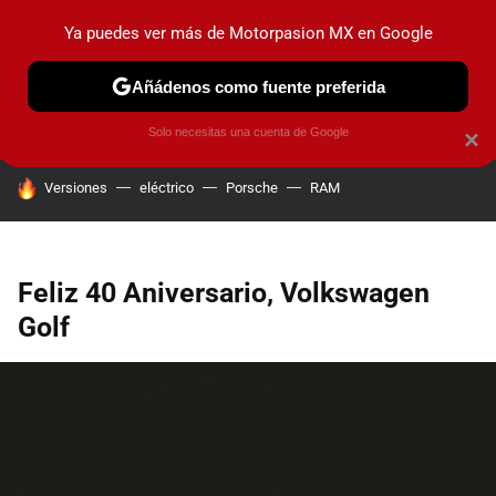
Ya puedes ver más de Motorpasion MX en Google
PRUEBAS
INDUSTRIA
HOY NO CIRCULA
LANZAMIEN
Añádenos como fuente preferida
Solo necesitas una cuenta de Google
×
HOY SE HABLA DE
Versiones
eléctrico
Porsche
RAM
Feliz 40 Aniversario, Volkswagen
Golf