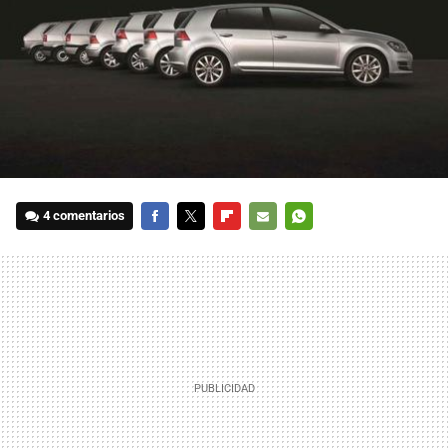
4 comentarios
FACEBOOK
TWITTER
FLIPBOARD
E-
WHATSAPP
MAIL