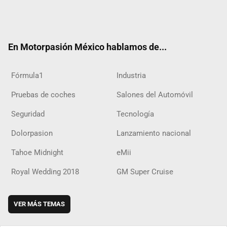
Twit
Fac
Yout
Inst
RSS
Flip
Tikt
ter
ebo
ube
agra
boar
ok
ok
m
d
En Motorpasión México hablamos de...
Fórmula1
Industria
Pruebas de coches
Salones del Automóvil
Seguridad
Tecnología
Dolorpasion
Lanzamiento nacional
Tahoe Midnight
eMii
Royal Wedding 2018
GM Super Cruise
VER MÁS TEMAS