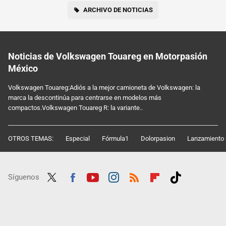
ARCHIVO DE NOTICIAS
Noticias de Volkswagen Touareg en Motorpasión
México
Volkswagen Touareg:Adiós a la mejor camioneta de Volkswagen: la
marca la descontinúa para centrarse en modelos más
compactos.Volkswagen Touareg R: la variante..
OTROS TEMAS:
Especial
Fórmula1
Dolorpasion
Lanzamiento 
Síguenos
Twit
Fac
Yout
Inst
RSS
Flip
Tikt
ter
ebo
ube
agra
boar
ok
ok
m
d