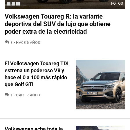
FOTOS
Volkswagen Touareg R: la variante
deportiva del SUV de lujo que obtiene
poder extra de la electricidad
COMENTARIOS
3
HACE 6 AÑOS
El Volkswagen Touareg TDI
estrena un poderoso V8 y
hace el 0 a 100 más rápido
que Golf GTI
COMENTARIOS
1
HACE 7 AÑOS
Volkswagen echa toda la