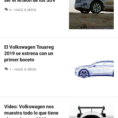
ser el Arteon de los SUV
COMENTARIOS
0
HACE 8 AÑOS
El Volkswagen Touareg
2019 se estrena con un
primer boceto
COMENTARIOS
1
HACE 8 AÑOS
Video: Volkswagen nos
muestra todo lo que tiene