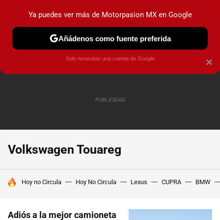
Ya puedes ver más de Motorpasion MX en Google
PRUEBAS
INDUSTRIA
HOY NO CIRCULA
LANZAMIEN
Añádenos como fuente preferida
Solo necesitas una cuenta de Google
×
Volkswagen Touareg
HOY SE HABLA DE
Hoy no Circula
Hoy No Circula
Lexus
CUPRA
BMW
Adiós a la mejor camioneta