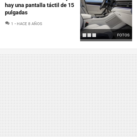
hay una pantalla táctil de 15
pulgadas
COMENTARIOS
1
HACE 8 AÑOS
FOTOS