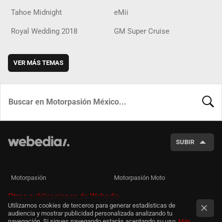
Tahoe Midnight
eMii
Royal Wedding 2018
GM Super Cruise
VER MÁS TEMAS
BUSCA
SUBIR
Motorpasión
Motorpasión Moto
Otras publicaciones de Webedia
Utilizamos cookies de terceros para generar estadísticas de
audiencia y mostrar publicidad personalizada analizando tu
navegación. Si sigues navegando estarás aceptando su uso.
Más