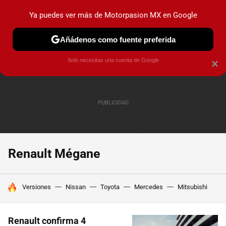
Ya puedes ver más de Motorpasion MX en Google
PRUEBAS
INDUSTRIA
HOY NO CIRCULA
LANZAMIEN
Añádenos como fuente preferida
Solo necesitas una cuenta de Google
×
Renault Mégane
HOY SE HABLA DE
Versiones
Nissan
Toyota
Mercedes
Mitsubishi
Renault confirma 4