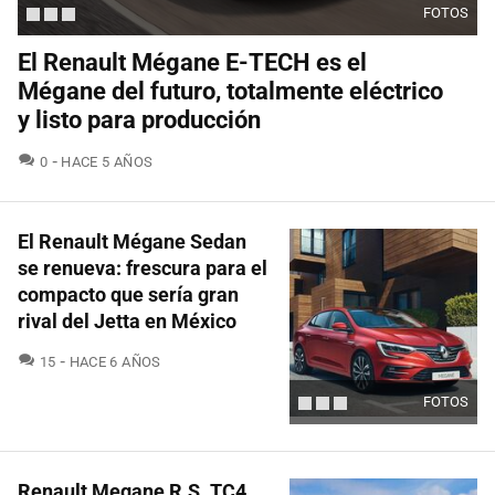
FOTOS
El Renault Mégane E-TECH es el
Mégane del futuro, totalmente eléctrico
y listo para producción
COMENTARIOS
0
HACE 5 AÑOS
El Renault Mégane Sedan
se renueva: frescura para el
compacto que sería gran
rival del Jetta en México
COMENTARIOS
15
HACE 6 AÑOS
FOTOS
Renault Megane R.S. TC4,