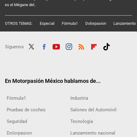
es el Mégane del..
OTROS TEMAS:
Especial
Fórmula1
Dolorpasion
Lanzamiento 
Síguenos
Twit
Fac
Yout
Inst
RSS
Flip
Tikt
ter
ebo
ube
agra
boar
ok
ok
m
d
En Motorpasión México hablamos de...
Fórmula1
Industria
Pruebas de coches
Salones del Automóvil
Seguridad
Tecnología
Dolorpasion
Lanzamiento nacional