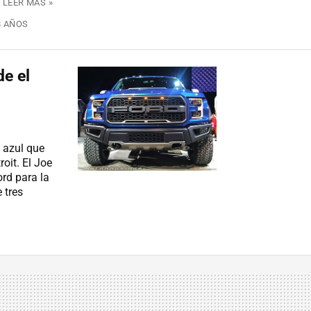
LEER MÁS »
8 AÑOS
de el
 azul que
roit. El Joe
ord para la
 tres