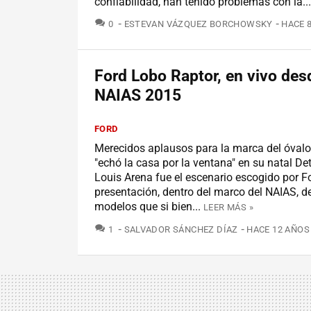
confiabilidad, han tenido problemas con la...
COMENTARIOS
0
ESTEVAN VÁZQUEZ BORCHOWSKY
HACE 
Ford Lobo Raptor, en vivo des
NAIAS 2015
FORD
Merecidos aplausos para la marca del óvalo
"echó la casa por la ventana" en su natal Det
Louis Arena fue el escenario escogido por F
presentación, dentro del marco del NAIAS, de
modelos que si bien...
LEER MÁS »
COMENTARIOS
1
SALVADOR SÁNCHEZ DÍAZ
HACE 12 AÑOS