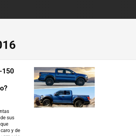
016
F-150
mo?
entas
 de sus
 que
caro y de