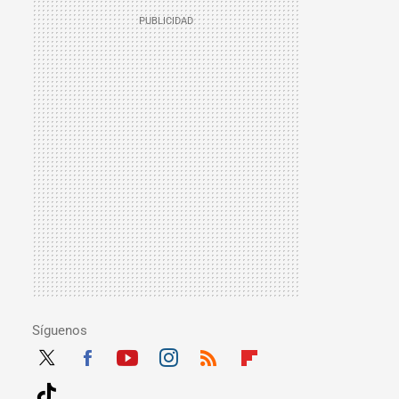
Síguenos
Twit
Fac
Yout
Inst
RSS
Flip