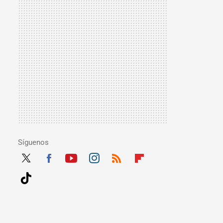
Síguenos
Twit
Fac
Yout
Inst
RSS
Flip
ter
ebo
ube
agra
boar
Tikt
ok
m
d
ok