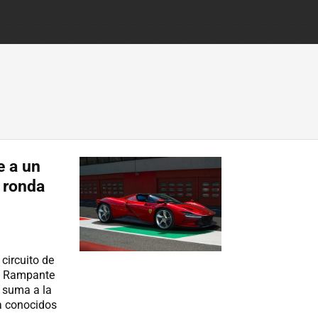
e a un
s ronda
circuito de
no Rampante
e suma a la
ya conocidos