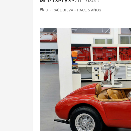
Monza SP1 y SP2
LEER MÁS »
COMENTARIOS
0
RAÚL SILVA
HACE 5 AÑOS