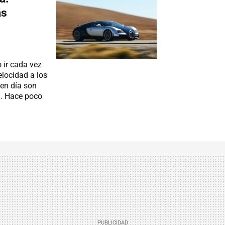
ás
 ir cada vez
elocidad a los
 en día son
ón. Hace poco