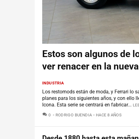
Estos son algunos de l
ver renacer en la nueva
INDUSTRIA
Los restomods están de moda, y Ferrari lo s
planes para los siguientes años, y con ello
Icona. Esta serie se centrará en fabricar...
LE
COMENTARIOS
0
RODRIGO BUENDIA
HACE 8 AÑOS
Desde 1880 hasta esta mañan