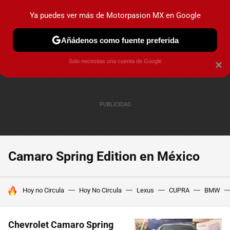
Ya puedes ver más de Motorpasion MX en Google
PRUEBAS
INDUSTRIA
HOY NO CIRCULA
LANZAMIEN
Añádenos como fuente preferida
Solo necesitas una cuenta de Google
×
Camaro Spring Edition en México
HOY SE HABLA DE
Hoy no Circula
Hoy No Circula
Lexus
CUPRA
BMW
Chevrolet Camaro Spring