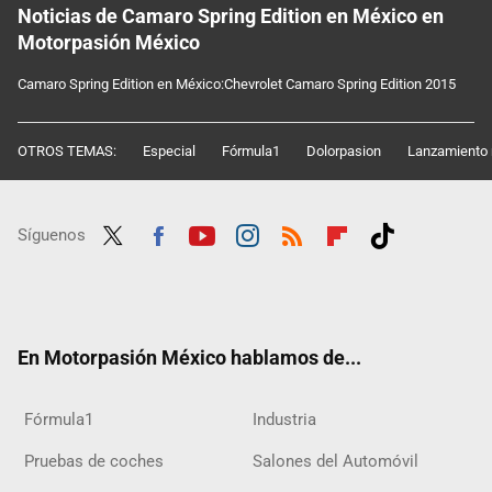
Noticias de Camaro Spring Edition en México en
Motorpasión México
Camaro Spring Edition en México:Chevrolet Camaro Spring Edition 2015
OTROS TEMAS:
Especial
Fórmula1
Dolorpasion
Lanzamiento 
Síguenos
Twit
Fac
Yout
Inst
RSS
Flip
Tikt
ter
ebo
ube
agra
boar
ok
ok
m
d
En Motorpasión México hablamos de...
Fórmula1
Industria
Pruebas de coches
Salones del Automóvil