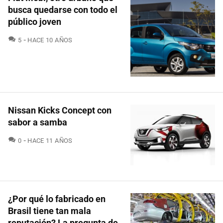
busca quedarse con todo el
público joven
COMENTARIOS
5
HACE 10 AÑOS
Nissan Kicks Concept con
sabor a samba
COMENTARIOS
0
HACE 11 AÑOS
¿Por qué lo fabricado en
Brasil tiene tan mala
reputación? La pregunta de