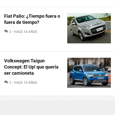
Fiat Palio: ¿Tiempo fuera o
fuera de tiempo?
COMENTARIOS
2
HACE 13 AÑOS
Volkswagen Taigun
Concept: El Up! que quería
ser camioneta
COMENTARIOS
2
HACE 13 AÑOS