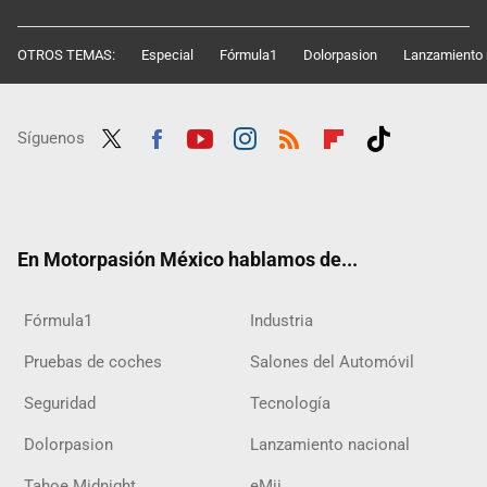
OTROS TEMAS:
Especial
Fórmula1
Dolorpasion
Lanzamiento 
Síguenos
Twit
Fac
Yout
Inst
RSS
Flip
Tikt
ter
ebo
ube
agra
boar
ok
ok
m
d
En Motorpasión México hablamos de...
Fórmula1
Industria
Pruebas de coches
Salones del Automóvil
Seguridad
Tecnología
Dolorpasion
Lanzamiento nacional
Tahoe Midnight
eMii