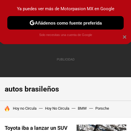
Ya puedes ver más de Motorpasion MX en Google
PRUEBAS
INDUSTRIA
HOY NO CIRCULA
LANZAMIEN
Añádenos como fuente preferida
Solo necesitas una cuenta de Google
×
autos brasileños
HOY SE HABLA DE
Hoy no Circula
Hoy No Circula
BMW
Porsche
Toyota iba a lanzar un SUV