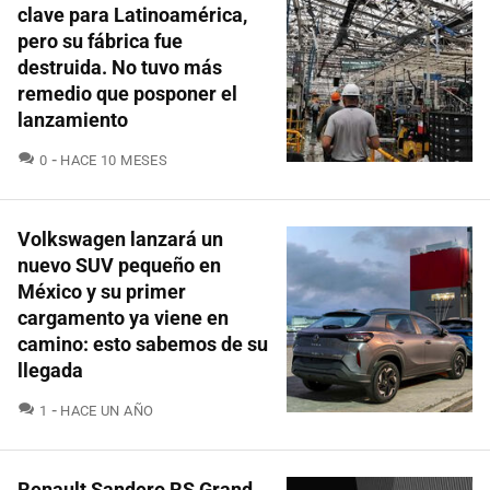
clave para Latinoamérica,
pero su fábrica fue
destruida. No tuvo más
remedio que posponer el
lanzamiento
COMENTARIOS
0
HACE 10 MESES
Volkswagen lanzará un
nuevo SUV pequeño en
México y su primer
cargamento ya viene en
camino: esto sabemos de su
llegada
COMENTARIOS
1
HACE UN AÑO
Renault Sandero RS Grand