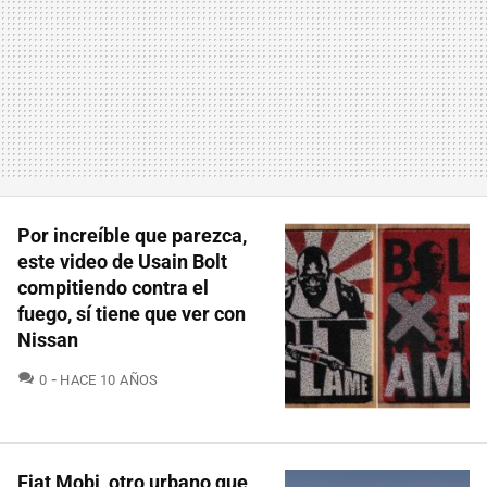
Por increíble que parezca,
este video de Usain Bolt
compitiendo contra el
fuego, sí tiene que ver con
Nissan
COMENTARIOS
0
HACE 10 AÑOS
Fiat Mobi, otro urbano que