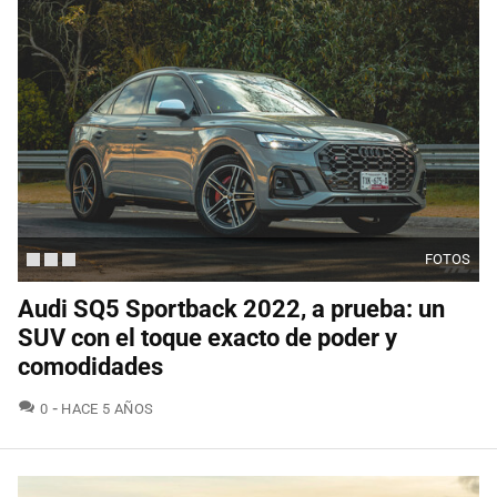
FOTOS
Audi SQ5 Sportback 2022, a prueba: un
SUV con el toque exacto de poder y
comodidades
COMENTARIOS
0
HACE 5 AÑOS