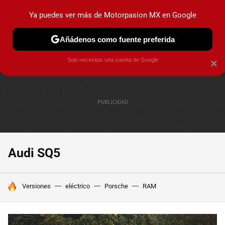
Ya puedes ver más de Motorpasion MX en Google
PRUEBAS
INDUSTRIA
HOY NO CIRCULA
LANZAMIEN
Añádenos como fuente preferida
Solo necesitas una cuenta de Google
×
Audi SQ5
HOY SE HABLA DE
Versiones
eléctrico
Porsche
RAM