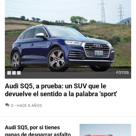
FOTOS
Audi SQ5, a prueba: un SUV que le
devuelve el sentido a la palabra 'sport'
COMENTARIOS
0
HACE 8 AÑOS
Audi SQ5, por si tienes
ganas de desgarrar asfalto