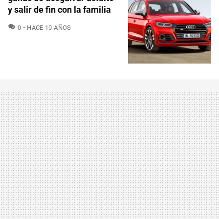
y salir de fin con la familia
COMENTARIOS
0
HACE 10 AÑOS