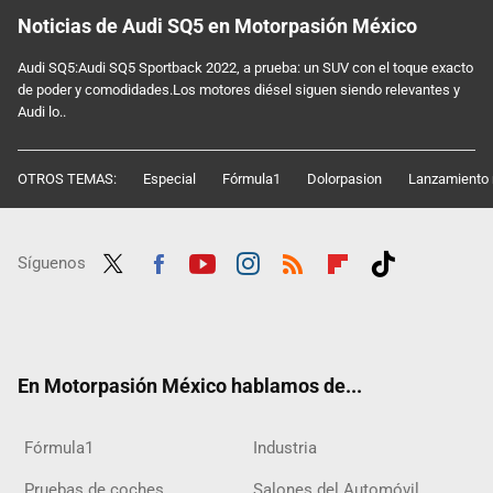
Noticias de Audi SQ5 en Motorpasión México
Audi SQ5:Audi SQ5 Sportback 2022, a prueba: un SUV con el toque exacto
de poder y comodidades.Los motores diésel siguen siendo relevantes y
Audi lo..
OTROS TEMAS:
Especial
Fórmula1
Dolorpasion
Lanzamiento 
Síguenos
Twit
Fac
Yout
Inst
RSS
Flip
Tikt
ter
ebo
ube
agra
boar
ok
ok
m
d
En Motorpasión México hablamos de...
Fórmula1
Industria
Pruebas de coches
Salones del Automóvil