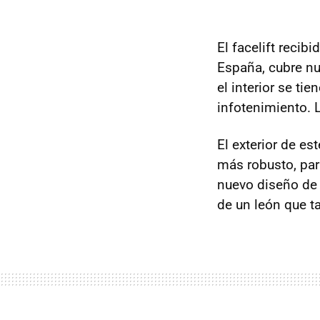
El facelift recib
España, cubre nu
el interior se t
infotenimiento.
El exterior de e
más robusto, parr
nuevo diseño de 
de un león que t