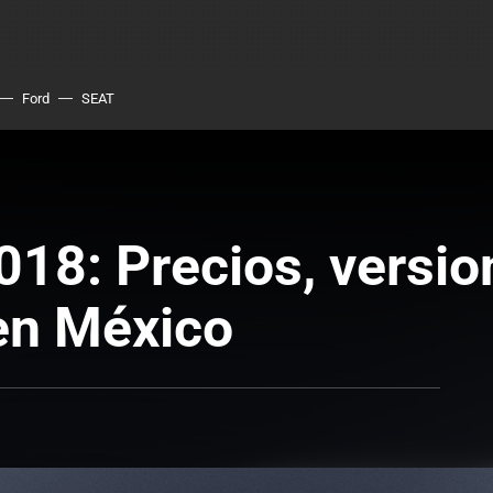
Ford
SEAT
18: Precios, versio
en México