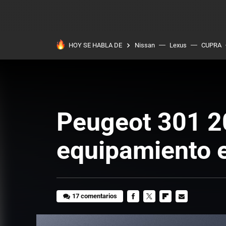
HOY SE HABLA DE
Nissan
Lexus
CUPRA
Peugeot 301 20
equipamiento 
17 comentarios
FACEBOOK
TWITTER
FLIPBOARD
E-
MAIL