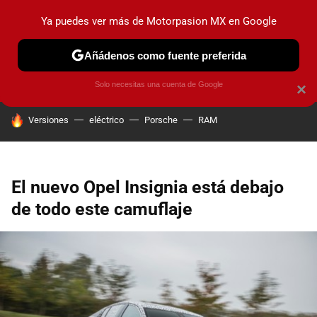
Ya puedes ver más de Motorpasion MX en Google
PRUEBAS
INDUSTRIA
HOY NO CIRCULA
LANZAMIEN
Añádenos como fuente preferida
Solo necesitas una cuenta de Google
×
HOY SE HABLA DE
Versiones
eléctrico
Porsche
RAM
El nuevo Opel Insignia está debajo
de todo este camuflaje