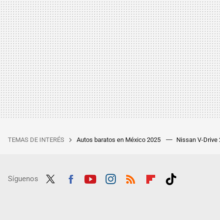
TEMAS DE INTERÉS
Autos baratos en México 2025
Nissan V-Drive
Síguenos
Twit
Fac
Yout
Inst
RSS
Flip
Tikt
ter
ebo
ube
agra
boar
ok