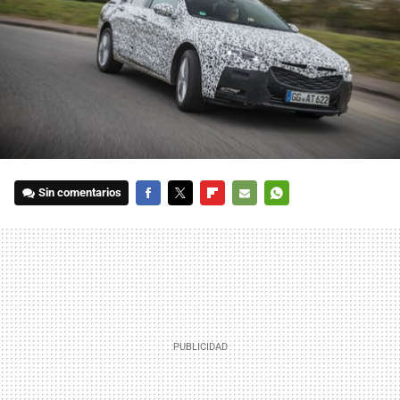
Sin comentarios
FACEBOOK
TWITTER
FLIPBOARD
E-
WHATSAPP
MAIL