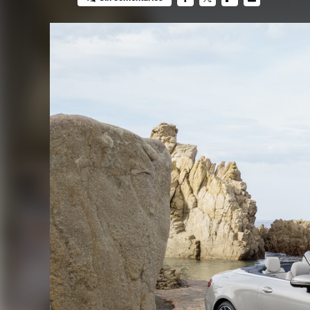
FACEBOOK
TWITTER
FLIPBOARD
E-
MAIL