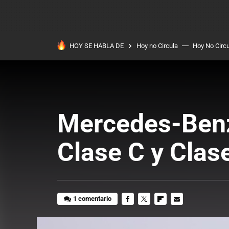
HOY SE HABLA DE
Hoy no Circula
Hoy No Circ
Mercedes-Benz 
Clase C y Clas
1 comentario
FACEBOOK
TWITTER
FLIPBOARD
E-
MAIL