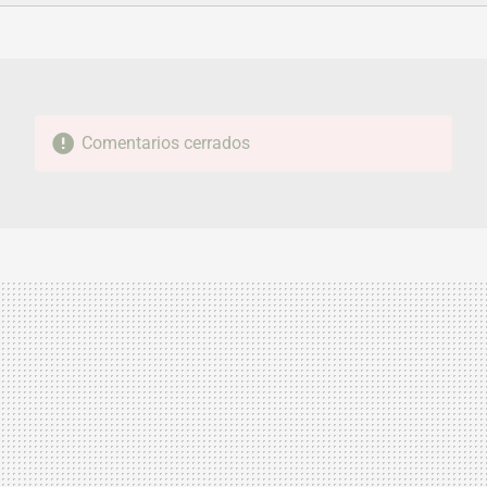
FACEBOOK
TWITTER
FLIPBOARD
E-
WHATSAPP
MAIL
Comentarios cerrados