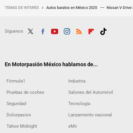
TEMAS DE INTERÉS
Autos baratos en México 2025
Nissan V-Drive
Síguenos
Twit
Fac
Yout
Inst
RSS
Flip
Tikt
ter
ebo
ube
agra
boar
ok
ok
m
d
En Motorpasión México hablamos de...
Fórmula1
Industria
Pruebas de coches
Salones del Automóvil
Seguridad
Tecnología
Dolorpasion
Lanzamiento nacional
Tahoe Midnight
eMii