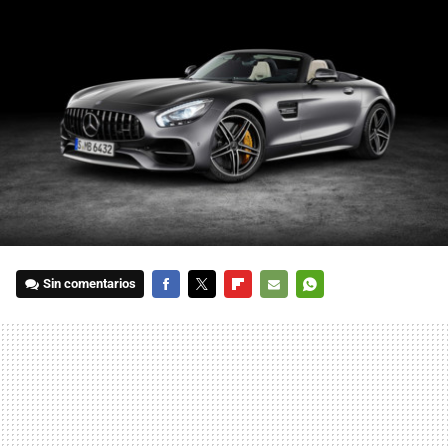
Sin comentarios
FACEBOOK
TWITTER
FLIPBOARD
E-
WHATSAPP
MAIL