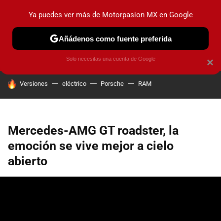
Ya puedes ver más de Motorpasion MX en Google
PRUEBAS
INDUSTRIA
HOY NO CIRCULA
LANZAMIEN
Añádenos como fuente preferida
Solo necesitas una cuenta de Google
×
HOY SE HABLA DE
Versiones
eléctrico
Porsche
RAM
Mercedes-AMG GT roadster, la
emoción se vive mejor a cielo
abierto