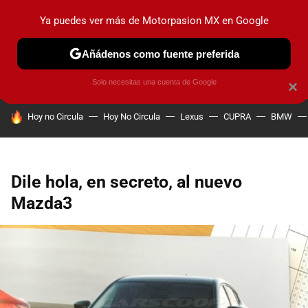
Ya puedes ver más de Motorpasion MX en Google
PRUEBAS
INDUSTRIA
HOY NO CIRCULA
LANZAMIEN
Añádenos como fuente preferida
Solo necesitas una cuenta de Google
×
HOY SE HABLA DE
Hoy no Circula
Hoy No Circula
Lexus
CUPRA
BMW
Dile hola, en secreto, al nuevo
Mazda3