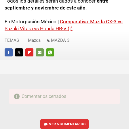
Todos los detalles serán dados a conocer
entre
septiembre y noviembre de este año
.
En Motorpasión México |
Comparativa: Mazda CX-3 vs
Suzuki Vitara vs Honda HR-V (I)
TEMAS
Mazda
MAZDA 3
FACEBOOK
TWITTER
FLIPBOARD
E-
WHATSAPP
MAIL
Comentarios cerrados
VER
5 COMENTARIOS