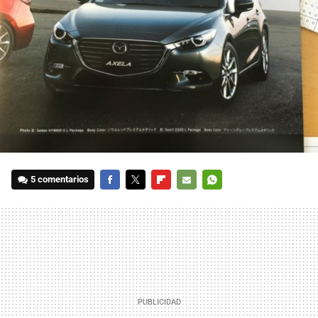
5 comentarios
FACEBOOK
TWITTER
FLIPBOARD
E-
WHATSAPP
MAIL