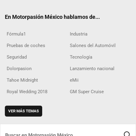
ter
ebo
ube
agra
boar
ok
ok
m
d
En Motorpasión México hablamos de...
Fórmula1
Industria
Pruebas de coches
Salones del Automóvil
Seguridad
Tecnología
Dolorpasion
Lanzamiento nacional
Tahoe Midnight
eMii
Royal Wedding 2018
GM Super Cruise
VER MÁS TEMAS