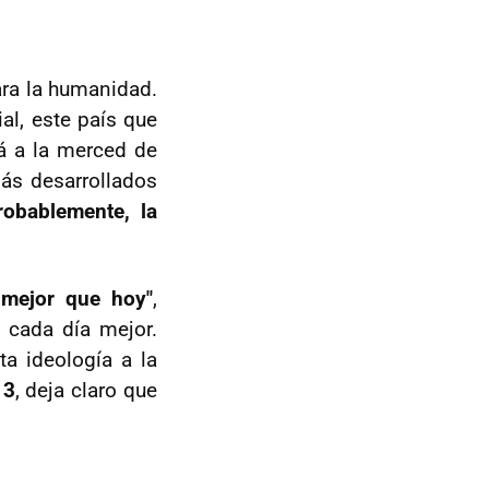
ara la humanidad.
l, este país que
á a la merced de
más desarrollados
robablemente, la
 mejor que hoy"
,
 cada día mejor.
a ideología a la
 3
, deja claro que