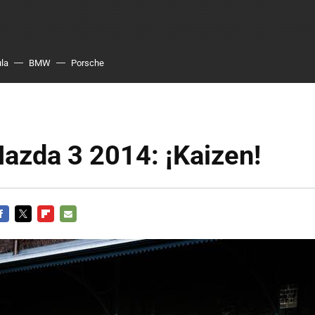
ula
BMW
Porsche
azda 3 2014: ¡Kaizen!
ACEBOOK
TWITTER
FLIPBOARD
E-
MAIL