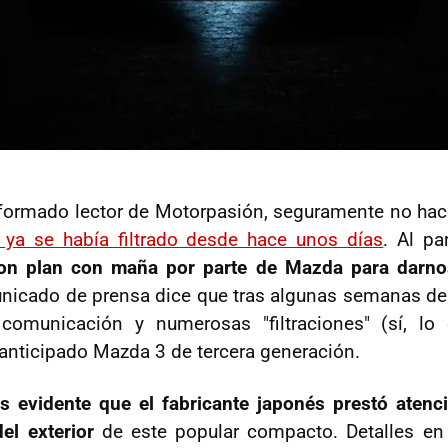
ormado lector de Motorpasión, seguramente no hace
ya se había filtrado desde hace unos días
. Al p
eron plan con maña por parte de Mazda para darno
nicado de prensa dice que tras algunas semanas de
omunicación y numerosas "filtraciones" (sí, lo e
 anticipado Mazda 3 de tercera generación.
s evidente que el fabricante japonés prestó atenc
el exterior
de este popular compacto. Detalles en