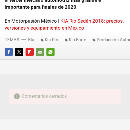
el
tercer mercado automotriz más grande e
importante para finales de 2020
.
En Motorpasión México |
KIA Rio Sedán 2018: precios,
versiones y equipamiento en México
TEMAS
Kia
Kia Rio
Kia Forte
Producción Auto
FACEBOOK
TWITTER
FLIPBOARD
E-
WHATSAPP
MAIL
Comentarios cerrados