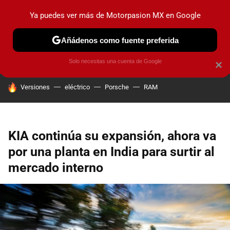
Ya puedes ver más de Motorpasion MX en Google
PRUEBAS
INDUSTRIA
HOY NO CIRCULA
LANZAMIEN
Añádenos como fuente preferida
Solo necesitas una cuenta de Google
×
HOY SE HABLA DE
Versiones
eléctrico
Porsche
RAM
KIA continúa su expansión, ahora va
por una planta en India para surtir al
mercado interno