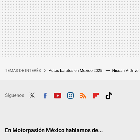
TEMAS DE INTERÉS
Autos baratos en México 2025
Nissan V-Drive
Síguenos
Twit
Fac
Yout
Inst
RSS
Flip
Tikt
ter
ebo
ube
agra
boar
ok
ok
m
d
En Motorpasión México hablamos de...