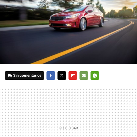
Sin comentarios
FACEBOOK
TWITTER
FLIPBOARD
E-
WHATSAPP
MAIL