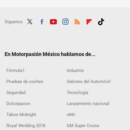
Síguenos
Twit
Fac
Yout
Inst
RSS
Flip
Tikt
ter
ebo
ube
agra
boar
ok
ok
m
d
En Motorpasión México hablamos de...
Fórmula1
Industria
Pruebas de coches
Salones del Automóvil
Seguridad
Tecnología
Dolorpasion
Lanzamiento nacional
Tahoe Midnight
eMii
Royal Wedding 2018
GM Super Cruise