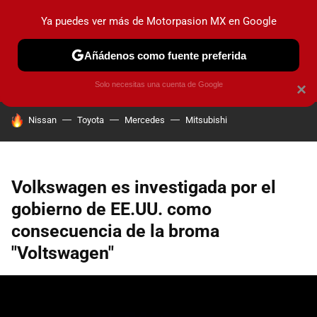
Ya puedes ver más de Motorpasion MX en Google
PRUEBAS
INDUSTRIA
HOY NO CIRCULA
LANZAMIEN
Añádenos como fuente preferida
Solo necesitas una cuenta de Google
×
HOY SE HABLA DE
Nissan
Toyota
Mercedes
Mitsubishi
Volkswagen es investigada por el
gobierno de EE.UU. como
consecuencia de la broma
"Voltswagen"