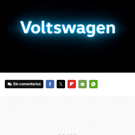
Sin comentarios
FACEBOOK
TWITTER
FLIPBOARD
E-
WHATSAPP
MAIL