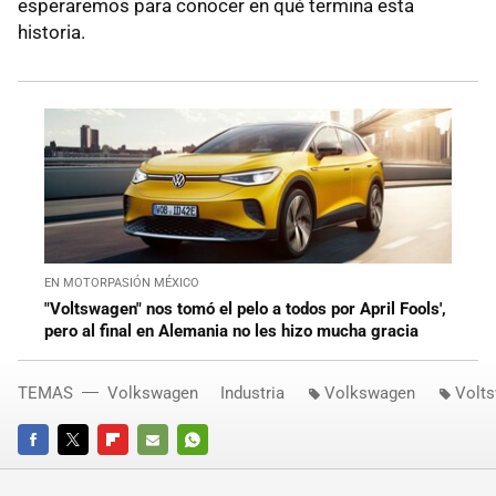
esperaremos para conocer en qué termina esta
historia.
EN MOTORPASIÓN MÉXICO
"Voltswagen" nos tomó el pelo a todos por April Fools',
pero al final en Alemania no les hizo mucha gracia
TEMAS
Volkswagen
Industria
Volkswagen
Volt
FACEBOOK
TWITTER
FLIPBOARD
E-
WHATSAPP