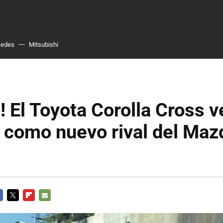
cedes
Mitsubishi
! El Toyota Corolla Cross v
 como nuevo rival del Maz
CEBOOK
TWITTER
FLIPBOARD
E-
MAIL