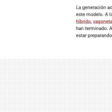
La generación ac
este modelo. A l
híbrido
,
vagonet
han terminado. 
estar preparand