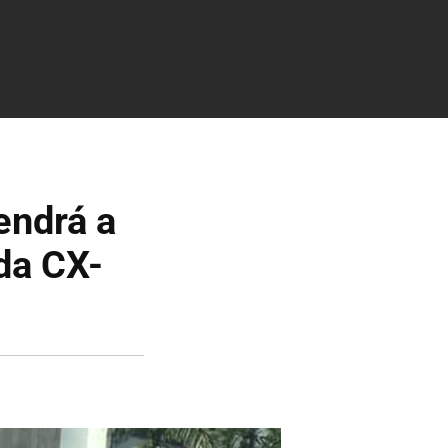
endrá a
da CX-