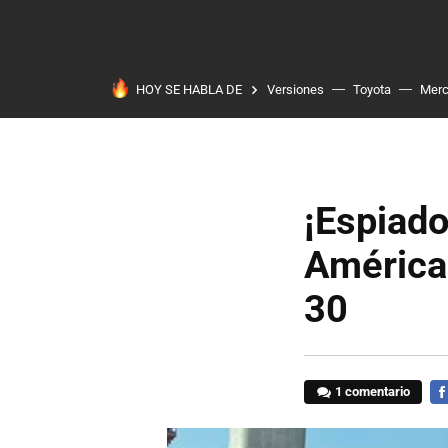
HOY SE HABLA DE
Versiones
Toyota
Mer
¡Espiado
América
30
1 comentario
FA