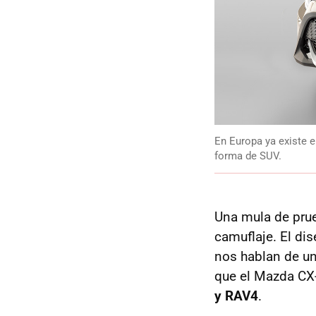
En Europa ya existe e
forma de SUV.
Una mula de pru
camuflaje. El di
nos hablan de un
que el Mazda CX-
y RAV4
.