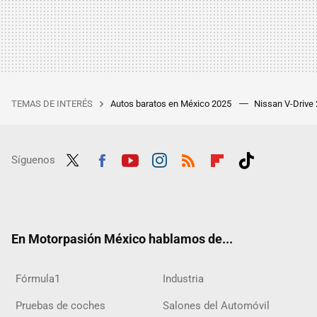
TEMAS DE INTERÉS
Autos baratos en México 2025
Nissan V-Drive
Síguenos
Twit
Fac
Yout
Inst
RSS
Flip
Tikt
ter
ebo
ube
agra
boar
ok
ok
m
d
En Motorpasión México hablamos de...
Fórmula1
Industria
Pruebas de coches
Salones del Automóvil