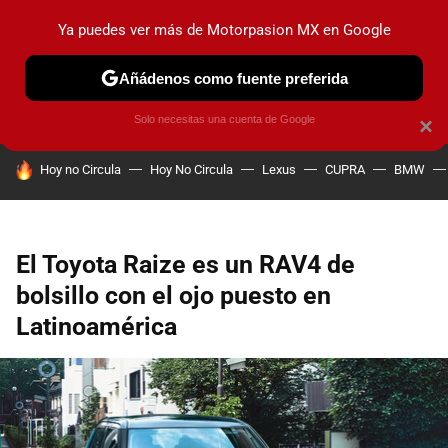
Ya puedes ver más de Motorpasion MX en Google
PRUEBAS
INDUSTRIA
HOY NO CIRCULA
LANZAMIEN
Añádenos como fuente preferida
Solo necesitas una cuenta de Google
×
HOY SE HABLA DE
Hoy no Circula
Hoy No Circula
Lexus
CUPRA
BMW
El Toyota Raize es un RAV4 de
bolsillo con el ojo puesto en
Latinoamérica