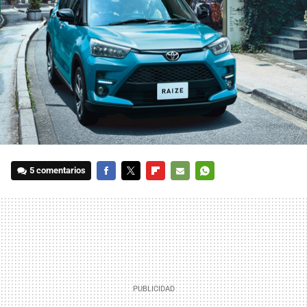
5 comentarios
FACEBOOK
TWITTER
FLIPBOARD
E-
WHATSAPP
MAIL