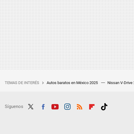
TEMAS DE INTERÉS
Autos baratos en México 2025
Nissan V-Drive
Síguenos
Twit
Fac
Yout
Inst
RSS
Flip
Tikt
ter
ebo
ube
agra
boar
ok