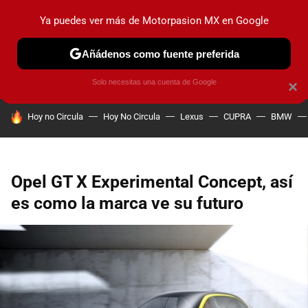
Ya puedes ver más de Motorpasion MX en Google
PRUEBAS
INDUSTRIA
HOY NO CIRCULA
LANZAMIEN
Añádenos como fuente preferida
Solo necesitas una cuenta de Google
×
HOY SE HABLA DE
Hoy no Circula
Hoy No Circula
Lexus
CUPRA
BMW
Opel GT X Experimental Concept, así
es como la marca ve su futuro