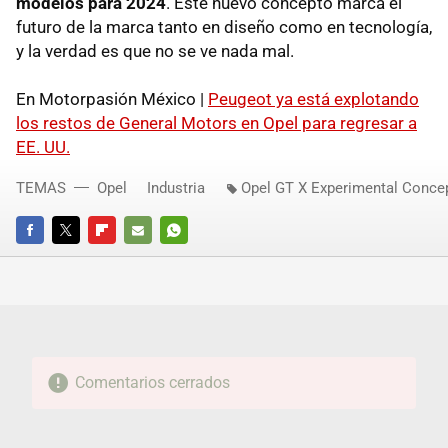
modelos para 2024
. Este nuevo concepto marca el
futuro de la marca tanto en diseño como en tecnología,
y la verdad es que no se ve nada mal.
En Motorpasión México |
Peugeot ya está explotando
los restos de General Motors en Opel para regresar a
EE. UU.
TEMAS
Opel
Industria
Opel GT X Experimental Conce
FACEBOOK
TWITTER
FLIPBOARD
E-
WHATSAPP
MAIL
Comentarios cerrados