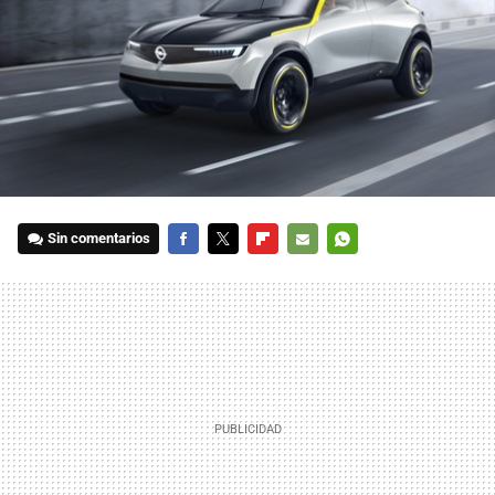
Sin comentarios
FACEBOOK
TWITTER
FLIPBOARD
E-
WHATSAPP
MAIL