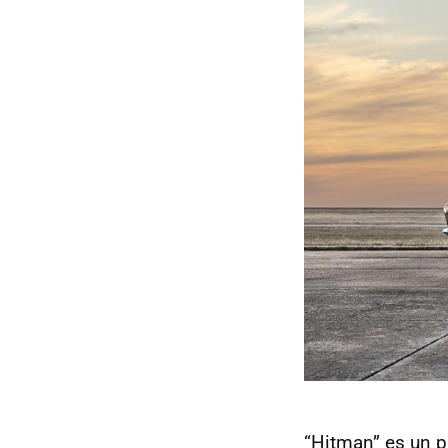
“Hitman” es un p