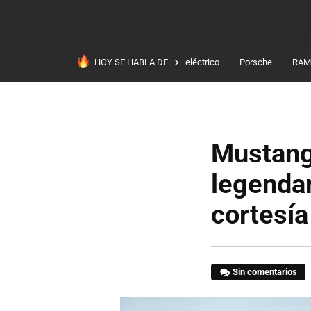
HOY SE HABLA DE
eléctrico
Porsche
RAM
Mustang
legendar
cortesía
Sin comentarios