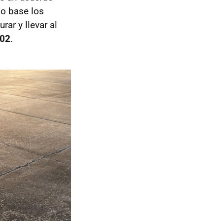
o base los
ar y llevar al
302
.