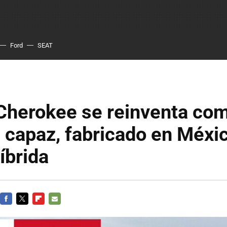
Ford
SEAT
 Cherokee se reinventa co
capaz, fabricado en Méxic
íbrida
FACEBOOK
TWITTER
FLIPBOARD
E-
MAIL