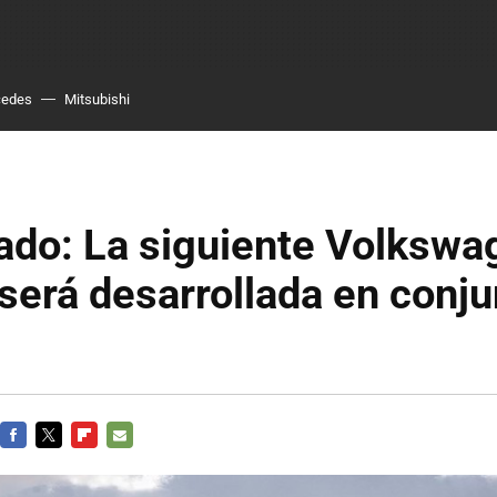
cedes
Mitsubishi
ado: La siguiente Volkswa
erá desarrollada en conju
FACEBOOK
TWITTER
FLIPBOARD
E-
MAIL