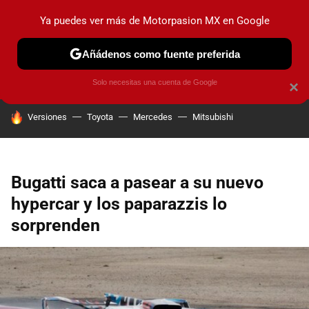
Ya puedes ver más de Motorpasion MX en Google
PRUEBAS
INDUSTRIA
HOY NO CIRCULA
LANZAMIEN
Añádenos como fuente preferida
Solo necesitas una cuenta de Google
×
HOY SE HABLA DE
Versiones
Toyota
Mercedes
Mitsubishi
Bugatti saca a pasear a su nuevo
hypercar y los paparazzis lo
sorprenden