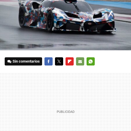
Sin comentarios
FACEBOOK
TWITTER
FLIPBOARD
E-
WHATSAPP
MAIL