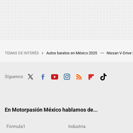
TEMAS DE INTERÉS
Autos baratos en México 2025
Nissan V-Drive
Síguenos
Twit
Fac
Yout
Inst
RSS
Flip
Tikt
ter
ebo
ube
agra
boar
ok
ok
m
d
En Motorpasión México hablamos de...
Fórmula1
Industria