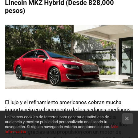
Lincoln MKZ Hybrid (Desde 828,000
pesos)
El lujo y el refinamiento americanos cobran mucha
importancia en el segmento de los sedanes medianos
Premium con la llegada del nuevo MKZ Hybrid a
Utilizamos cookies de terceros para generar estadísticas de
audiencia y mostrar publicidad personalizada analizando tu
nuestro país, mismo que entrega hasta 188 caballos
navegación. Si sigues navegando estarás aceptando su uso.
Más
de fuerza gracias a su propulsión con un motor de
información