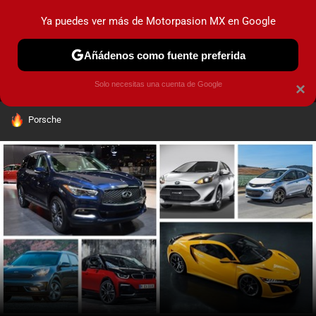
Ya puedes ver más de Motorpasion MX en Google
MENÚ
NUEVO
Añádenos como fuente preferida
PRUEBAS
INDUSTRIA
HOY NO CIRCULA
LANZAMIEN
Solo necesitas una cuenta de Google
×
HOY SE HABLA DE
Porsche