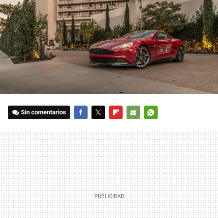
Sin comentarios
FACEBOOK
TWITTER
FLIPBOARD
E-
WHATSAPP
MAIL