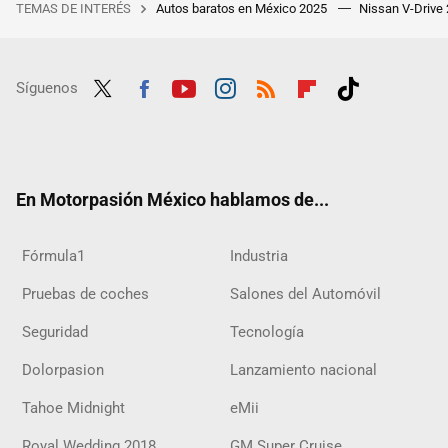
TEMAS DE INTERÉS
Autos baratos en México 2025
Nissan V-Drive
Síguenos
Twit
Fac
Yout
Inst
RSS
Flip
Tikt
ter
ebo
ube
agra
boar
ok
ok
m
d
En Motorpasión México hablamos de...
Fórmula1
Industria
Pruebas de coches
Salones del Automóvil
Seguridad
Tecnología
Dolorpasion
Lanzamiento nacional
Tahoe Midnight
eMii
Royal Wedding 2018
GM Super Cruise