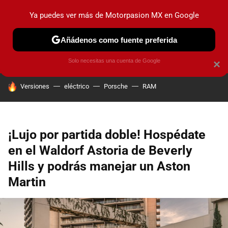
Ya puedes ver más de Motorpasion MX en Google
PRUEBAS
INDUSTRIA
HOY NO CIRCULA
LANZAMIEN
Añádenos como fuente preferida
Solo necesitas una cuenta de Google
×
HOY SE HABLA DE
Versiones
eléctrico
Porsche
RAM
¡Lujo por partida doble! Hospédate
en el Waldorf Astoria de Beverly
Hills y podrás manejar un Aston
Martin