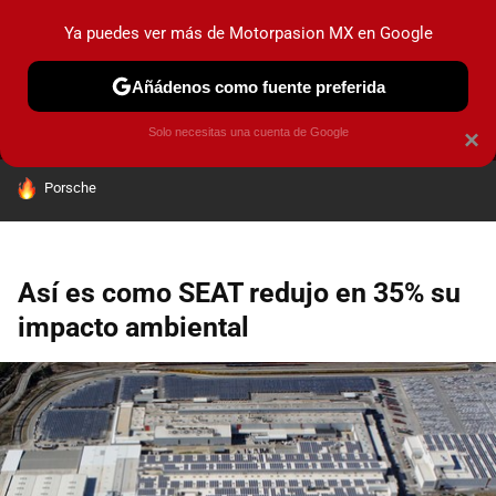
Ya puedes ver más de Motorpasion MX en Google
MENÚ
NUEVO
Añádenos como fuente preferida
PRUEBAS
INDUSTRIA
HOY NO CIRCULA
LANZAMIEN
Solo necesitas una cuenta de Google
×
HOY SE HABLA DE
Porsche
Así es como SEAT redujo en 35% su
impacto ambiental