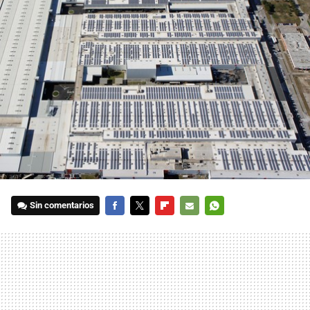
Sin comentarios
FACEBOOK
TWITTER
FLIPBOARD
E-
WHATSAPP
MAIL