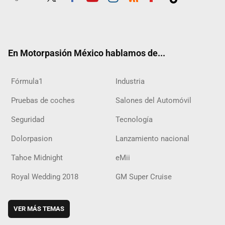
Twit
Fac
Yout
Inst
RSS
Flip
Tikt
ter
ebo
ube
agra
boar
ok
ok
m
d
En Motorpasión México hablamos de...
Fórmula1
Industria
Pruebas de coches
Salones del Automóvil
Seguridad
Tecnología
Dolorpasion
Lanzamiento nacional
Tahoe Midnight
eMii
Royal Wedding 2018
GM Super Cruise
VER MÁS TEMAS